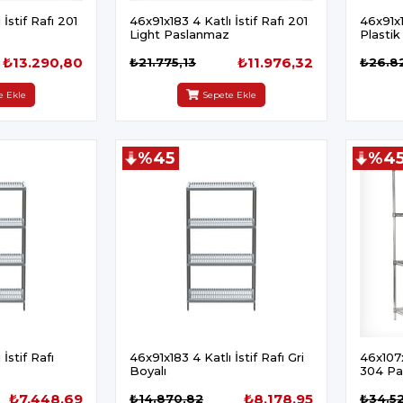
İstif Rafı 201
46x91x183 4 Katlı İstif Rafı 201
46x91x1
Light Paslanmaz
Plastik
₺13.290,80
₺11.976,32
₺21.775,13
₺26.8
e Ekle
Sepete Ekle
%45
%4
İstif Rafı
46x91x183 4 Katlı İstif Rafı Gri
46x107x
Boyalı
304 Pa
₺7.448,69
₺8.178,95
₺14.870,82
₺34.52