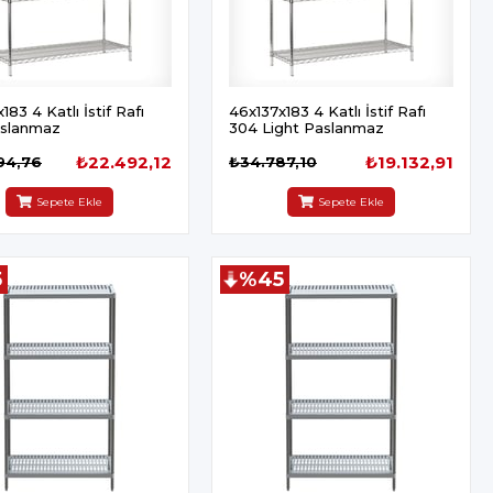
183 4 Katlı İstif Rafı
46x137x183 4 Katlı İstif Rafı
slanmaz
304 Light Paslanmaz
₺22.492,12
₺19.132,91
94,76
₺34.787,10
Sepete Ekle
Sepete Ekle
5
%45