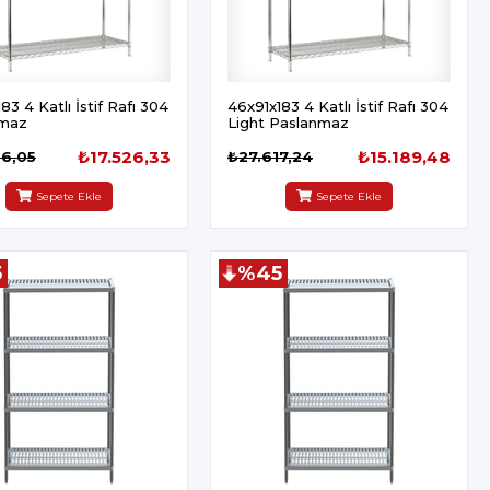
83 4 Katlı İstif Rafı 304
46x91x183 4 Katlı İstif Rafı 304
nmaz
Light Paslanmaz
₺17.526,33
₺15.189,48
66,05
₺27.617,24
Sepete Ekle
Sepete Ekle
5
%45