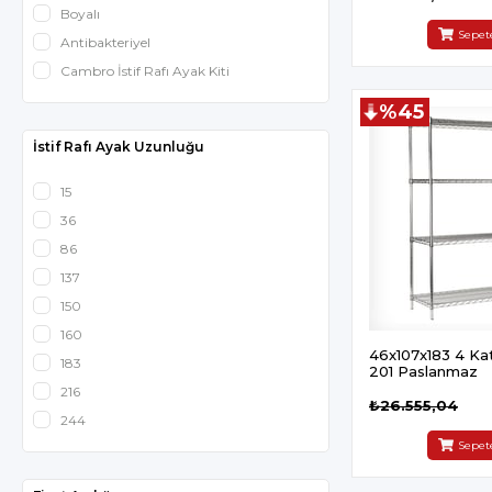
Boyalı
Sepet
Antibakteriyel
Cambro İstif Rafı Ayak Kiti
%45
İstif Rafı Ayak Uzunluğu
15
36
86
137
150
160
46x107x183 4 Katlı
183
201 Paslanmaz
216
₺26.555,04
244
Sepet