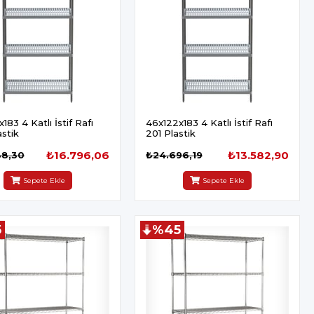
183 4 Katlı İstif Rafı
46x122x183 4 Katlı İstif Rafı
stik
201 Plastik
₺16.796,06
₺13.582,90
38,30
₺24.696,19
Sepete Ekle
Sepete Ekle
5
%45