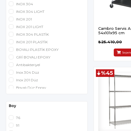
INOX 304
INOX 304 LIGHT
INOX 201
INOX 201 LIGHT
Cambro Servis A
54x101x95 cm
INOX 304 PLASTİK
₺25.410,00
INOX 201 PLASTİK
BOYALI PLASTİK EPOXY
Sepet
GRİ BOYALI EPOXY
Antibakteriyel
%45
Inox 304 Düz
Inox 201 Düz
Boyalı Düz Epoxy
Inox 304 Düz Delikli
Inox 201 Düz Delikli
Boy
Boyalı Delikli Epoxy
76
91