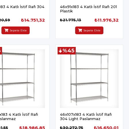
83 4 Katlı İstif Rafı 304
46x91x183 4 Katlı İstif Rafı 201
Plastik
₺14.751,32
₺11.976,32
20,59
₺21.775,13
Sepete Ekle
Sepete Ekle
5
%45
183 4 Katlı İstif Rafı
46x107x183 4 Katlı İstif Rafı
slanmaz
304 Light Paslanmaz
₺18.986,85
₺16.650,01
1,55
₺30.272,75