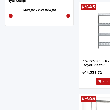
Fiyat Aralığı
%45
₺182,00 - ₺42.064,00
46x107x183 4 Katlı
Boyalı Plastik
₺14.339,72
Sepet
%45