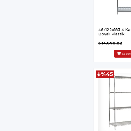
46x122x183 4 Katl
Boyalı Plastik
₺14.870,82
Sepet
%45