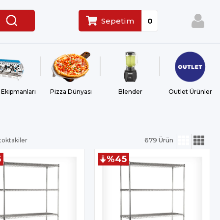
Sepetim
0
 Ekipmanları
Pizza Dünyası
Blender
Outlet Ürünler
toktakiler
679 Ürün
5
%45