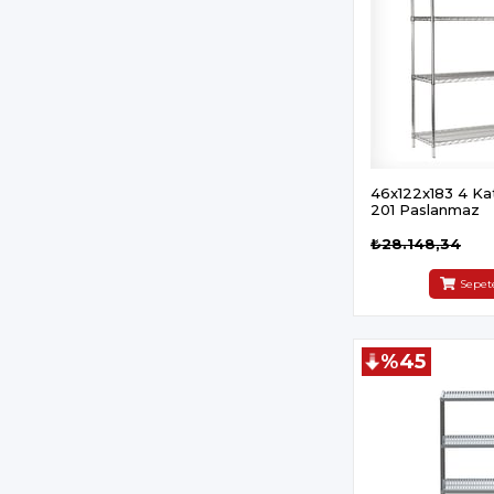
46x122x183 4 Katl
201 Paslanmaz
₺28.148,34
Sepet
%45