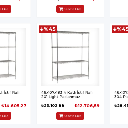
e Ekle
Sepete Ekle
%45
%4
 İstif Rafı
46x107x183 4 Katlı İstif Rafı
46x107x
201 Light Paslanmaz
304 Pla
₺14.605,27
₺12.706,59
₺23.102,88
₺28.4
e Ekle
Sepete Ekle