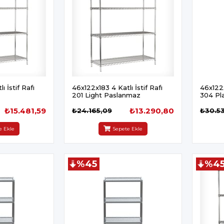
ı İstif Rafı
46x122x183 4 Katlı İstif Rafı
46x122x
201 Light Paslanmaz
304 Pla
₺15.481,59
₺13.290,80
₺24.165,09
₺30.5
e Ekle
Sepete Ekle
%45
%4