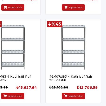
Sepete Ekle
Sepete Ekle
5
%45
183 4 Katlı İstif Rafı
46x107x183 4 Katlı İstif Rafı
stik
201 Plastik
₺15.627,64
₺12.706,59
13,89
₺23.102,88
Sepete Ekle
Sepete Ekle