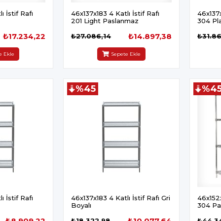
 İstif Rafı
46x137x183 4 Katlı İstif Rafı
46x137x
201 Light Paslanmaz
304 Pla
₺17.234,22
₺14.897,38
₺27.086,14
₺31.8
e Ekle
Sepete Ekle
%45
%4
 İstif Rafı
46x137x183 4 Katlı İstif Rafı Gri
46x152x
Boyalı
304 Pa
₺8.909,22
₺10.077,64
₺18.322,98
₺44.3