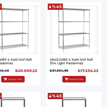
5
%45
183 4 Katlı İstif Rafı
46x122x183 4 Katlı İstif Rafı
slanmaz
304 Light Paslanmaz
₺20.009,22
₺17.234,22
80,40
₺31.334,95
Sepete Ekle
Sepete Ekle
5
%45