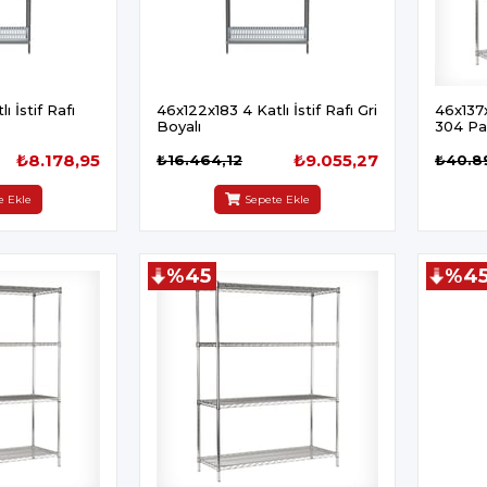
ı İstif Rafı
46x122x183 4 Katlı İstif Rafı Gri
46x137x
Boyalı
304 Pa
₺8.178,95
₺9.055,27
₺16.464,12
₺40.8
e Ekle
Sepete Ekle
%45
%4