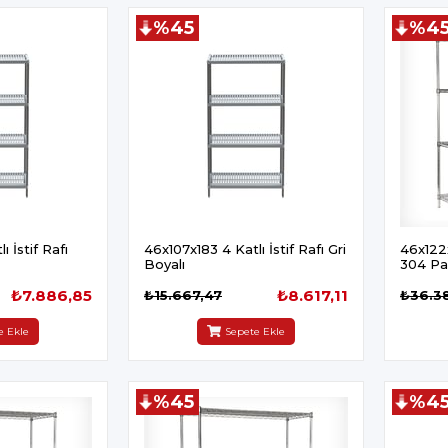
%45
%4
 İstif Rafı
46x107x183 4 Katlı İstif Rafı Gri
46x122x
Boyalı
304 Pa
₺7.886,85
₺8.617,11
₺15.667,47
₺36.3
e Ekle
Sepete Ekle
%45
%4