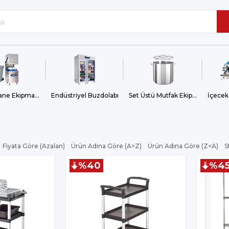
Bulaşıkhane Ekipmanları
Endüstriyel Buzdolabı
Set Üstü Mutfak Ekipmanları
İçecek
Fiyata Göre (Azalan)
Ürün Adına Göre (A>Z)
Ürün Adına Göre (Z<A)
S
%40
%4