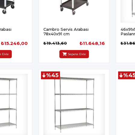
rabası
Cambro Servis Arabası
46x91x1
78x40x91 cm
Pasla
₺15.246,00
₺11.648,16
₺19.413,60
₺31.8
e Ekle
Sepete Ekle
%45
%4