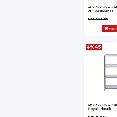
46x137x183 4 Katlı
201 Paslanmaz
₺31.334,95
Sepet
%45
46x137x183 4 Katlı
Boyalı Plastik
₺16.198,57