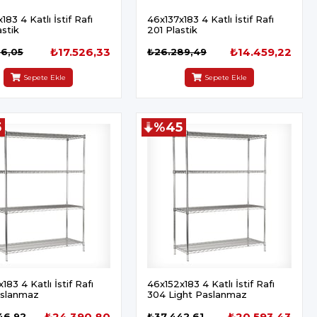
183 4 Katlı İstif Rafı
46x137x183 4 Katlı İstif Rafı
stik
201 Plastik
₺17.526,33
₺14.459,22
66,05
₺26.289,49
Sepete Ekle
Sepete Ekle
5
%45
183 4 Katlı İstif Rafı
46x152x183 4 Katlı İstif Rafı
slanmaz
304 Light Paslanmaz
₺24.390,80
₺20.593,43
46,92
₺37.442,61