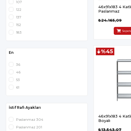
107
46x91x183 4 Katlı 
122
Paslanmaz
137
₺24.165,09
152
Sepet
183
%45
En
36
46
53
61
İstif Rafı Ayakları
46x91x183 4 Katlı 
Paslanmaz 304
Boyalı
Paslanmaz 201
₺13.543,07