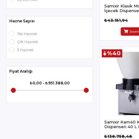
Samixir Klasik 
İçecek Dispenser
Karıştırıcılı Sarı
₺43.151,94
Hazne Sayısı
Sepet
Tek Hazneli
Çift Hazneli
3 Hazneli
%40
Fiyat Aralığı
₺0,00 - ₺951.388,00
Samixir Kam40 K
Dispenseri 40 L D
Panaromik İnox
₺136.758,46