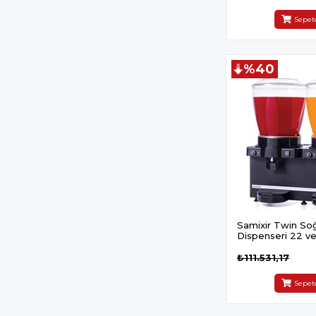
Sepet
%40
Samixir Twin So
Dispenseri 22 ve
Panaromik Analog
Karıştırıcılı Siyah
₺111.531,17
Sepet