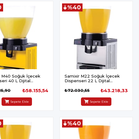
0
%40
r M40 Soğuk İçecek
Samixir M22 Soğuk İçecek
eri 40 L Dijital
Dispenseri 22 L Dijital
mik Sarı
Panaromik Inox
₺58.155,54
₺43.218,33
25,90
₺72.030,55
Sepete Ekle
Sepete Ekle
0
%40