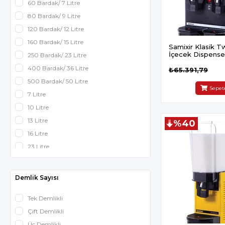
60 Bardak/ 7 Litre
80 Bardak/ 9 Litre
120 Bardak/ 12 Litre
160 Bardak/ 15 Litre
Samixir Klasik T
İçecek Dispenser
250 Bardak/ 23 Litre
Fıskiyeli Siyah
400 Bardak/ 36 Litre
₺65.391,79
500 Bardak/ 50 Litre
Sepet
7 Litre
10 Litre
13 Litre
%40
16 Litre
23 Litre
36 Litre
Demlik Sayısı
Tek Demlikli
Çift Demlikli
Üç Demlikli