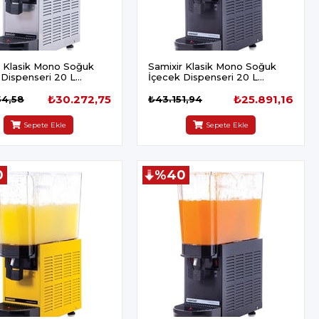
r Klasik Mono Soğuk
Samixir Klasik Mono Soğuk
 Dispenseri 20 L
İçecek Dispenseri 20 L
ıcılı İnox
Karıştırıcılı Siyah
₺30.272,75
₺25.891,16
54,58
₺43.151,94
Sepete Ekle
Sepete Ekle
0
%40