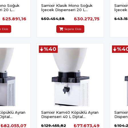
Mono Soğuk
Samixir Klasik Mono Soğuk
Samixi
i 20 L
İçecek Dispenseri 20 L
İçecek
Fıskiyeli İnox
Fıskiyel
₺25.891,16
₺30.272,75
₺50.454,58
₺43.15
e Ekle
Sepete Ekle
%40
%4
öpüklü Ayran
Samixir Kam40 Köpüklü Ayran
Samixi
ijital
Dispenseri 40 L Dijital
Dispens
Panaromik Beyaz
Panaro
₺82.055,07
₺77.673,49
₺129.455,82
₺104.