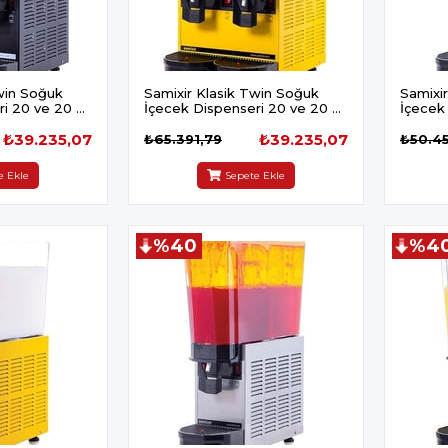
win Soğuk
Samixir Klasik Twin Soğuk
Samixi
i 20 ve 20 L
İçecek Dispenseri 20 ve 20 L
İçecek
Fıskiyeli Sarı
Karıştır
₺39.235,07
₺39.235,07
₺65.391,79
₺50.4
e Ekle
Sepete Ekle
%40
%4