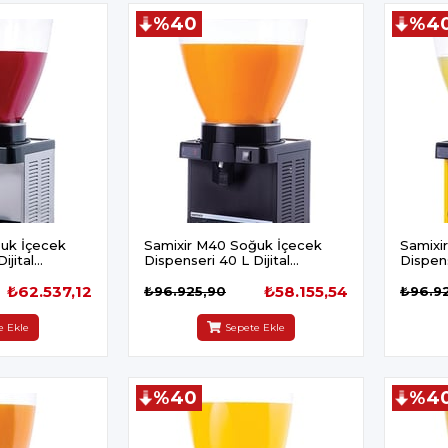
%40
%4
uk İçecek
Samixir M40 Soğuk İçecek
Samixi
ijital
Dispenseri 40 L Dijital
Dispens
Panaromik Siyah
Panaro
₺62.537,12
₺58.155,54
₺96.925,90
₺96.9
e Ekle
Sepete Ekle
%40
%4