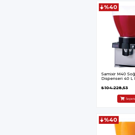
%40
Samixir M40 Soğ
Dispenseri 40 L D
Panaromik Inox
₺104.228,53
Sepet
%40