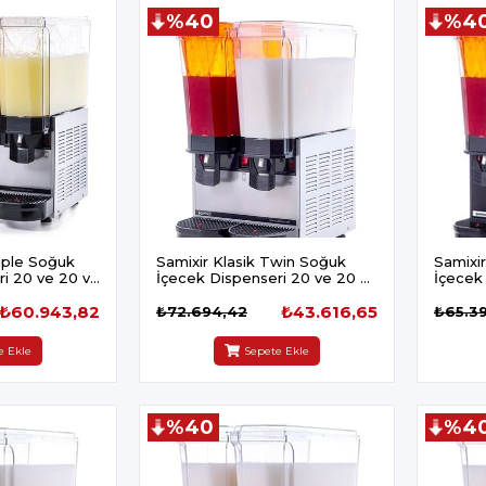
%40
%4
riple Soğuk
Samixir Klasik Twin Soğuk
Samixi
ri 20 ve 20 ve
İçecek Dispenseri 20 ve 20 L
İçecek
x
Karıştırıcılı İnox
Karıştır
₺60.943,82
₺43.616,65
₺72.694,42
₺65.39
e Ekle
Sepete Ekle
%40
%4