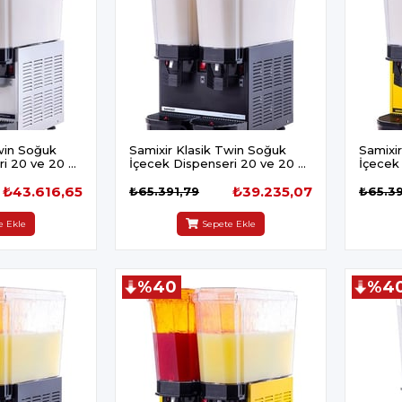
win Soğuk
Samixir Klasik Twin Soğuk
Samixi
i 20 ve 20 L
İçecek Dispenseri 20 ve 20 L
İçecek
ırıcılı Inox
Fıskiyeli ve Karıştırıcılı Siyah
Fıskiyel
₺43.616,65
₺39.235,07
₺65.391,79
₺65.39
e Ekle
Sepete Ekle
%40
%4