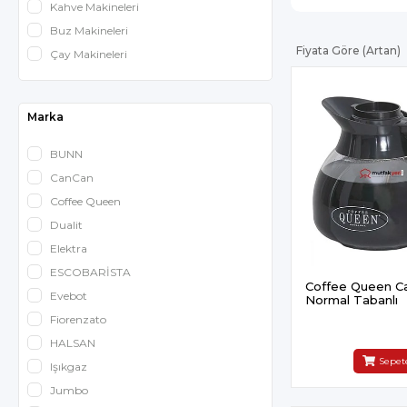
Kahve Makineleri
Buz Makineleri
Fiyata Göre (Artan)
Çay Makineleri
Marka
BUNN
CanCan
Coffee Queen
Dualit
Elektra
ESCOBARİSTA
Coffee Queen C
Evebot
Normal Tabanlı
Fiorenzato
HALSAN
Sepet
Işıkgaz
Jumbo