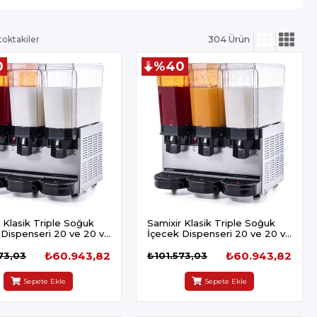
toktakiler
304 Ürün
0
%40
 Klasik Triple Soğuk
Samixir Klasik Triple Soğuk
 Dispenseri 20 ve 20 ve
İçecek Dispenseri 20 ve 20 ve
kiyeli Karıştırıcılı
20 L Fıskiyeli Fıskiyeli
ıcılı Inox
₺60.943,82
Karıştırıcılı Inox
₺60.943,82
73,03
₺101.573,03
Sepete Ekle
Sepete Ekle