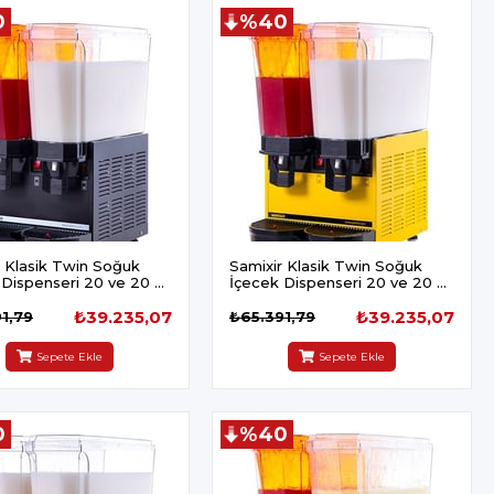
0
%40
r Klasik Twin Soğuk
Samixir Klasik Twin Soğuk
 Dispenseri 20 ve 20 L
İçecek Dispenseri 20 ve 20 L
ıcılı Siyah
Karıştırıcılı Sarı
₺39.235,07
₺39.235,07
1,79
₺65.391,79
Sepete Ekle
Sepete Ekle
0
%40