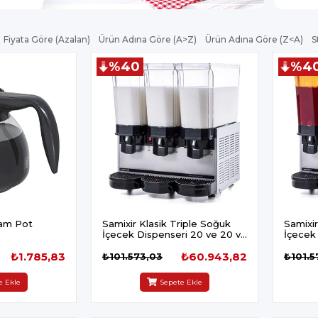
Fiyata Göre (Azalan)
Ürün Adına Göre (A>Z)
Ürün Adına Göre (Z<A)
S
%40
%4
am Pot
Samixir Klasik Triple Soğuk
Samixir
İçecek Dispenseri 20 ve 20 ve
İçecek
20 L Karıştırıcılı Karıştırıcılı
20 L Fıs
₺1.785,83
Karıştırıcılı Inox
₺60.943,82
Karıştır
₺101.573,03
₺101.5
e Ekle
Sepete Ekle