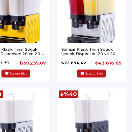
r Klasik Twin Soğuk
Samixir Klasik Twin Soğuk
 Dispenseri 20 ve 20 L
İçecek Dispenseri 20 ve 20 L
i ve Karıştırıcılı Sarı
Fıskiyeli Inox
₺39.235,07
₺43.616,65
1,79
₺72.694,42
Sepete Ekle
Sepete Ekle
0
%40