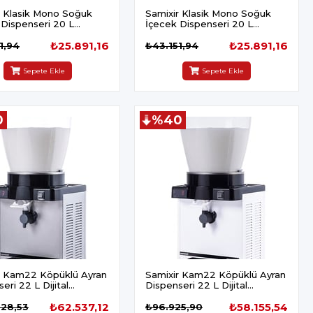
r Klasik Mono Soğuk
Samixir Klasik Mono Soğuk
 Dispenseri 20 L
İçecek Dispenseri 20 L
i Sarı
Fıskiyeli Siyah
₺25.891,16
₺25.891,16
1,94
₺43.151,94
Sepete Ekle
Sepete Ekle
0
%40
r Kam22 Köpüklü Ayran
Samixir Kam22 Köpüklü Ayran
eri 22 L Dijital
Dispenseri 22 L Dijital
mik İnox
Panaromik Beyaz
₺62.537,12
₺58.155,54
228,53
₺96.925,90