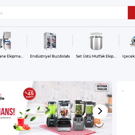
Bulaşıkhane Ekipmanları
Endüstriyel Buzdolabı
Set Üstü Mutfak Ekipmanları
İçecek
...