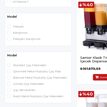
KORKMAZ
%40
La Cimbali
Moccamaster
Model
Motta
Fıskiyeli
Karıştırıcılı
Fıskiyeli+ Karıştırıcılı
Model
Samixir Klasik T
İçecek Dispense
20 L Fıskiyeli Ino
Standart Çay Makineleri
₺101.573,03
Çevirmeli Metal Musluklu Çay Mak.
Basmalı Metal Musluklu Çay Makineleri
Sepet
Jumbo Çay Makineleri
Çay Semaverleri
%40
İkazlı Metal Musluklu Çay Makineleri