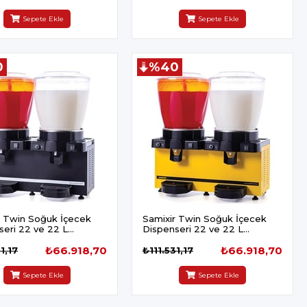
Sepete Ekle
Sepete Ekle
0
%40
r Twin Soğuk İçecek
Samixir Twin Soğuk İçecek
seri 22 ve 22 L
Dispenseri 22 ve 22 L
ik Analog Karıştırıcılı
Panaromik Analog Karıştırıcılı
₺66.918,70
Sarı
₺66.918,70
1,17
₺111.531,17
Sepete Ekle
Sepete Ekle