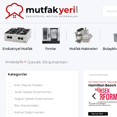
Endüstriyel Mutfak
Fırınlar
Mutfak Makineleri
Anasayfa
İçecek Ekipmanları
Kategoriler
Katı Meyve Presleri
Sıcak İçecek Ekipmanları
Soğuk İçecek Ekipmanları
Bar Malzemeleri
Kahve Değirmenleri