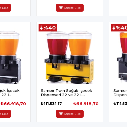
e Ekle
Sepete Ekle
%40
%4
ğuk İçecek
Samixir Twin Soğuk İçecek
Samixi
 22 L
Dispenseri 22 ve 22 L
Dispen
 Fıskiyeli ve
Panaromik Analog Fıskiyeli ve
Panarom
₺66.918,70
Karıştırıcılı Sarı
₺66.918,70
Siyah
₺111.531,17
₺111.53
e Ekle
Sepete Ekle