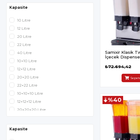
Kapasite
10 Litre
12 Litre
20 Litre
22 Litre
Samixir Klasik T
40 Litre
İçecek Dispenser
10+10 Litre
Fıskiyeli ve Karışt
₺72.694,42
12+12 Litre
20+20 Litre
Sepet
22+22 Litre
10+10+10 Litre
%40
12+12+12 Litre
20+20+20 Litre
Kapasite