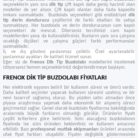
seçeneklerin yanı sıra
dik tip
çift kapılı daha geniş hacimli olan
modeller de yer alıyor. Çift kapılı olanlar daha fazla kapasite
imkanı sunmaktadır. Buzdolabı seçenekleri gibi endüstriyel
dik
tip derin dondurucu
çeşitlerini de farklı ebatları ile satışa
sunmaktayız. Her buzdolabı ve derin dondurucunun cam kapılı
seçenekleri de mevcut. Dilerseniz tercihinizi cam kapılı
modellerden yana da kullanabilirsiniz. Bunların yanı sıra çalışma
sıcaklığı ölçüleri ve çalışma güçleri farklı performanslar
sunmaktadır.
İç ve dış gövdesi paslanmaz çeliktir. Özel ayarlanabilir
paslanmaz ayakları ile kaliteli hizmet sunar.
Eğer siz de
Frenox Dik Tip Buzdolabı
modellerini incelemek
istiyorsanız hemen seçeneklerinizi değerlendirmeye başlayın.
FRENOX DİK TİP BUZDOLABI FİYATLARI
Her elektronik eşyanın belirli bir kullanım süresi ve ömrü vardır.
Daha kaliteli seçimler yaparak kullanım süresini uzatmış ve bir
nevi tasarruf sağlamış oluruz. Bu yüzden satın almadan önce
piyasa araştırması yapmak daha ekonomik bir alışveriş süreci
geçirmenizi sağlar. Genel olarak buzdolabı fiyatlarına bakıldığında
aralarında büyük farkların olmadığı görülür. Ürünlerin fiyatı
çeşitli kriterlere göre belirlenir. Sizin alacağınız buzdolabının
fiyatında ise sizin üründen beklentiniz ve kullanım amacınız
etkilidir. Bazı
profesyonel mutfak ekipmanları
ürünleri arasında
ufak fiyat farkları oluşabilir. Fiyatın değişiklik göstermesinin