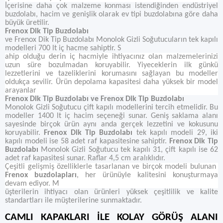
İçerisine daha çok malzeme konması istendiğinden endüstriyel
buzdolabı, hacim ve genişlik olarak ev tipi buzdolabına göre daha
büyük üretilir.
Frenox Dik Tip Buzdolabı
ve Frenox Dik Tip Buzdolabı Monolok Gizli Soğutucuların tek kapılı
modelleri 700 lt iç hacme sahiptir. S
ahip olduğu derin iç hacmiyle ihtiyacınız olan malzemelerinizi
uzun süre bozulmadan koruyabilir. Yiyeceklerin ilk günkü
lezzetlerini ve tazeliklerini korumasını sağlayan bu modeller
oldukça sevilir. Ürün depolama kapasitesi daha yüksek bir model
arayanlar
Frenox Dik Tip Buzdolabı ve Frenox Dik Tip Buzdolabı
Monolok Gizli Soğutucu çift kapılı modellerini tercih etmelidir. Bu
modeller 1400 lt iç hacim seçeneği sunar. Geniş saklama alanı
sayesinde birçok ürün aynı anda gerçek lezzetini ve kokusunu
koruyabilir.
Frenox Dik Tip Buzdolabı
tek kapılı modeli 29, iki
kapılı modeli ise 58 adet raf kapasitesine sahiptir.
Frenox Dik Tip
Buzdolabı
Monolok Gizli Soğutucu tek kapılı 31, çift kapılı ise 62
adet raf kapasitesi sunar. Raflar 4,5 cm aralıklıdır.
Çeşitli gelişmiş özelliklerle tasarlanan ve birçok modeli bulunan
Frenox buzdolapları
, her ürünüyle kalitesini konuşturmaya
devam ediyor. M
üşterilerin ihtiyacı olan ürünleri yüksek çeşitlilik ve kalite
standartları ile müşterilerine sunmaktadır.
CAMLI KAPAKLARI İLE KOLAY GÖRÜŞ ALANI