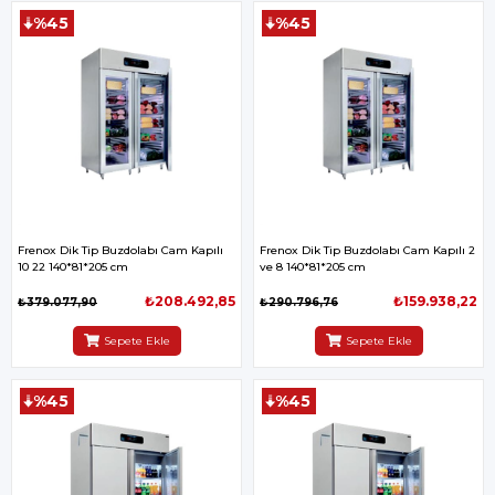
%45
%45
Frenox Dik Tip Buzdolabı Cam Kapılı
Frenox Dik Tip Buzdolabı Cam Kapılı 2
10 22 140*81*205 cm
ve 8 140*81*205 cm
₺208.492,85
₺159.938,22
₺379.077,90
₺290.796,76
Sepete Ekle
Sepete Ekle
%45
%45