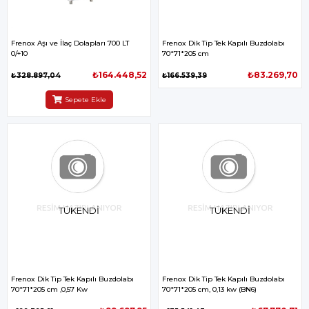
Frenox Aşı ve İlaç Dolapları 700 LT
Frenox Dik Tip Tek Kapılı Buzdolabı
0/+10
70*71*205 cm
₺164.448,52
₺83.269,70
₺328.897,04
₺166.539,39
Sepete Ekle
TÜKENDI
TÜKENDI
Frenox Dik Tip Tek Kapılı Buzdolabı
Frenox Dik Tip Tek Kapılı Buzdolabı
70*71*205 cm ,0,57 Kw
70*71*205 cm, 0,13 kw (BN6)