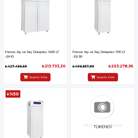
Frenox Aşı ve İlaç Dolapları 1400 LT
Frenox Aşı ve İlaç Dolapları 700 LT
-0/+10
-10/-30
₺213.733,30
₺203.278,95
₺427.466,59
₺406.557,90
Sepete Ekle
Sepete Ekle
%50
TÜKENDI