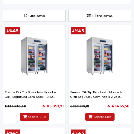
Sıralama
Filtreleme
%45
%45
Frenox Dik Tip Buzdolabı Monolok
Frenox Dik Tip Buzdolabı Monolok
Gizli Soğutucu Cam Kapılı 10 22
Gizli Soğutucu Cam Kapılı 2 ve 8
140*81*205 cm 430
140*81*205 cm 430
₺185.091,71
₺141.465,56
₺336.530,38
₺257.210,10
Sepete Ekle
Sepete Ekle
%45
%45