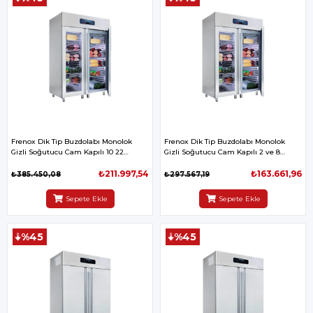
Frenox Dik Tip Buzdolabı Monolok
Frenox Dik Tip Buzdolabı Monolok
Gizli Soğutucu Cam Kapılı 10 22
Gizli Soğutucu Cam Kapılı 2 ve 8
140*81*205 cm
140*81*205 cm
₺211.997,54
₺163.661,96
₺385.450,08
₺297.567,19
Sepete Ekle
Sepete Ekle
%45
%45