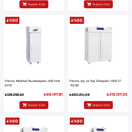
Sepete Ekle
Sepete Ekle
%50
%50
Frenox Medikal Buzdolapları 400 litre
Frenox Aşı ve İlaç Dolapları 1400 LT
0/+10
-10/-30
₺69.197,81
₺315.157,05
₺138.395,63
₺630.314,09
Sepete Ekle
Sepete Ekle
%50
%50