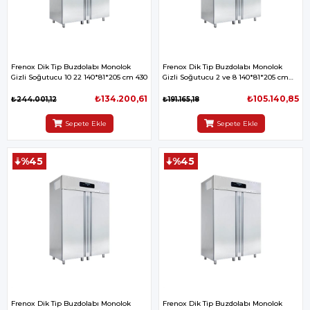
Frenox Dik Tip Buzdolabı Monolok
Frenox Dik Tip Buzdolabı Monolok
Gizli Soğutucu 10 22 140*81*205 cm 430
Gizli Soğutucu 2 ve 8 140*81*205 cm
430
₺134.200,61
₺105.140,85
₺244.001,12
₺191.165,18
Sepete Ekle
Sepete Ekle
%45
%45
Frenox Dik Tip Buzdolabı Monolok
Frenox Dik Tip Buzdolabı Monolok