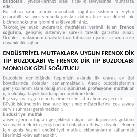
buzdolabı
, yiyeceklerinizi ideal sıcaklık seviyesinde muhafaza
eder.
Bu cihazı satın alarak monoblok soğutma sisteminin keyfini
çıkarabilir ve aynı zamanda gıdaları daima taze taze düzenli bir
biçimde soğutma işlemini sağlayabilirsiniz.
Teknolojiye ayak uydurarak mutfakları verimli kılan
Frenox
soğutma
, gelişmiş sistemiyle sürekli tazelik garantisi sunar.
Ürünleri maksimum düzeyde taze tutmasının yanı sıra uzun süre
dayanıklılık sağlar.
ENDÜSTRİYEL MUTFAKLARA UYGUN FRENOX DİK
TİP BUZDOLABI VE FRENOX DİK TİP BUZDOLABI
MONOLOK GİZLİ SOĞUTUCU
Buzdolabı denildiğinde hepimizin aklında ilk olarak ev tipi
boyutlarında dolaplar canlanmaktadır. Ancak buzdolaplarının
geniş kullanım alanı olduğunu düşünürsek
profesyonel mutfaklar
için oldukça büyük buzdolapları üretilmektedir.
Kişi sayısına uygun olan hacimde ürün satın alınması gerekir.
Büyük işletmelerin kısa süre içerisinde müşterilerine çok sayıda
servis sunması gerekmektedir.
Endüstriyel mutfak
alışverişlerinin toptan gerçekleştirildiğini de düşünürsek gıdaları
saklayabilmek için geniş hacimli dolaplara ihtiyaç duyulur. Bunun
için geniş hazneli endüstriyel mutfak ekipmanlarını kullanmak
işlerimizi kolaylaştıracaktır.