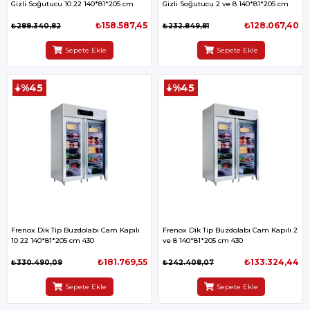
Gizli Soğutucu 10 22 140*81*205 cm
Gizli Soğutucu 2 ve 8 140*81*205 cm
₺158.587,45
₺128.067,40
₺288.340,82
₺232.849,81
Sepete Ekle
Sepete Ekle
%45
%45
Frenox Dik Tip Buzdolabı Cam Kapılı
Frenox Dik Tip Buzdolabı Cam Kapılı 2
10 22 140*81*205 cm 430
ve 8 140*81*205 cm 430
₺181.769,55
₺133.324,44
₺330.490,09
₺242.408,07
Sepete Ekle
Sepete Ekle