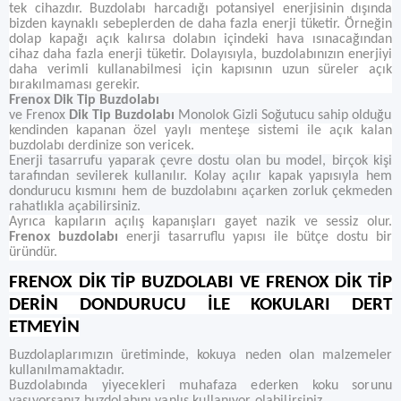
tek cihazdır. Buzdolabı harcadığı potansiyel enerjisinin dışında
bizden kaynaklı sebeplerden de daha fazla enerji tüketir. Örneğin
dolap kapağı açık kalırsa dolabın içindeki hava ısınacağından
cihaz daha fazla enerji tüketir. Dolayısıyla, buzdolabınızın enerjiyi
daha verimli kullanabilmesi için kapısının uzun süreler açık
bırakılmaması gerekir.
Frenox Dik Tip Buzdolabı
ve Frenox
Dik Tip Buzdolabı
Monolok Gizli Soğutucu sahip olduğu
kendinden kapanan özel yaylı menteşe sistemi ile açık kalan
buzdolabı derdinize son vericek.
Enerji tasarrufu yaparak çevre dostu olan bu model, birçok kişi
tarafından sevilerek kullanılır. Kolay açılır kapak yapısıyla hem
dondurucu kısmını hem de buzdolabını açarken zorluk çekmeden
rahatlıkla açabilirsiniz.
Ayrıca kapıların açılış kapanışları gayet nazik ve sessiz olur.
Frenox buzdolabı
enerji tasarruflu yapısı ile bütçe dostu bir
üründür.
FRENOX DİK TİP BUZDOLABI VE FRENOX DİK TİP
DERİN DONDURUCU İLE KOKULARI DERT
ETMEYİN
Buzdolaplarımızın üretiminde, kokuya neden olan malzemeler
kullanılmamaktadır.
Buzdolabında yiyecekleri muhafaza ederken koku sorunu