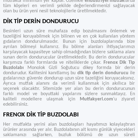
mutfakta minimum yer kaplar. Özellikle
endüstriyel mutfak
larda
tüm köşeleri en verimli şekilde değerlendirmenizi sağlayacak
olan bu ürün yeni nesil teknolojilerle üretilmektedir.
DİK TİP DERİN DONDURUCU
Besinleri uzun süre muhafaza edip bozulmasını önlemek ve
tazeliğini koruyabilmek için bilinen ve en çok kullanılan yöntem
gıdaların dondurulmasıdır. Bunun için buzdolaplarında bize
ayrılan bölmeyi kullanırız. Bu bölme alanları ihtiyaçlarımızı
karşılayacak kapasiteye sahip olmadığından bizlere saklama alanı
sunan derin dondurucular üretilmektedir. Bu derin dondurucular
karşımıza farklı formlarda ve niteliklerde çıkar.
Frenox Dik Tip
Buzdolabı
Monolok Gizli Soğutucu dikey formda bir derin
dondurudur. Kalitesini kanıtlamış bu
dik tip derin dondurucu
ile
gıdalarınızı güvenle dondurup uzun süre tazeliğini koruyacaksınız.
Ayrıca mutfak alanını da verimli kullanmak için akıllıca bir
seçenek olacaktır. Sitemizde yer alan bu derin dondurucunun
farklı model ve boyuttaki yapılarını sizlere sunmaktayız. En
kaliteli modellere ulaşmak için
Mutfakyeri.com
’u ziyaret
edebilirsiniz.
FRENOX DİK TİP BUZDOLABI
Her mutfakta yerini alan buzdolapları hayatımızı kolaylaştıran
ürünler arasında yer alır. Buzdolabının alt kısmı günlük yiyecekleri
saklamanızı sağlarken, buzluk bölümü de uzun süreli