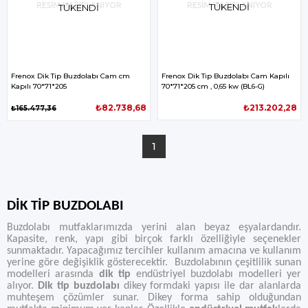
TÜKENDI
TÜKENDI
Frenox Dik Tip Buzdolabı Cam cm
Frenox Dik Tip Buzdolabı Cam Kapılı
Kapılı 70*71*205
70*71*205 cm , 0,65 kw (BL6-G)
₺82.738,68
₺213.202,28
₺165.477,36
1
DİK TİP BUZDOLABI
Buzdolabı mutfaklarımızda yerini alan beyaz eşyalardandır.
Kapasite, renk, yapı gibi birçok farklı özelliğiyle seçenekler
sunmaktadır. Yapacağımız tercihler kullanım amacına ve kullanım
yerine göre değişiklik gösterecektir. Buzdolabının çeşitlilik sunan
modelleri arasında
dik tip
endüstriyel buzdolabı modelleri yer
alıyor.
Dik tip buzdolabı
dikey formdaki yapısı ile dar alanlarda
muhteşem çözümler sunar. Dikey forma sahip olduğundan