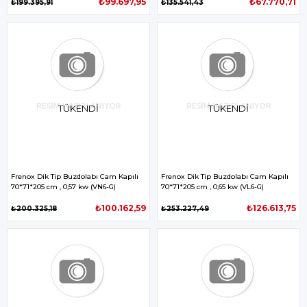
₺99.697,95
₺67.770,71
₺199.395,91
₺135.541,43
TÜKENDI
TÜKENDI
Frenox Dik Tip Buzdolabı Cam Kapılı
Frenox Dik Tip Buzdolabı Cam Kapılı
70*71*205 cm , 0,57 kw (VN6-G)
70*71*205 cm , 0,65 kw (VL6-G)
₺100.162,59
₺126.613,75
₺200.325,18
₺253.227,49