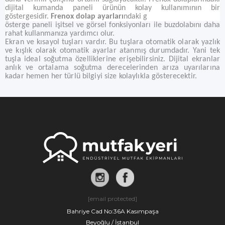
dijital kumanda paneli ürünün kolay kullanımının bir
göstergesidir.
Frenox dolap ayarları
ndaki g
österge paneli işitsel ve görsel fonksiyonları ile buzdolabını daha
rahat kullanmanıza yardımcı olur.
Ekran ve kısayol tuşları vardır. Bu tuşlara otomatik olarak yazlık
ve kışlık olarak otomatik ayarlar atanmış durumdadır. Yani tek
tuşla ideal soğutma özelliklerine erişebilirsiniz. Dijital ekranlar
anlık ve ortalama soğutma derecelerinden arıza uyarılarına
kadar hemen her türlü bilgiyi size kolaylıkla gösterecektir.
[email protected]
Bahriye Cad No:36A Kasımpaşa
Beyoğlu / İstanbul