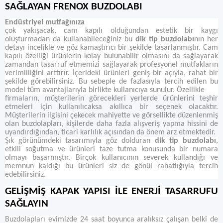
SAĞLAYAN FRENOX BUZDOLABI
Endüstriyel mutfağınıza
çok yakışacak, cam kapılı olduğundan estetik bir kaygı
oluşturmadan da kullanabileceğiniz bu
dik tip buzdolabı
nın her
detayı incelikle ve göz kamaştırıcı bir şekilde tasarlanmıştır. Cam
kapılı özelliği ürünlerin kolay bulunabilir olmasını da sağlayarak
zamandan tasarruf etmemizi sağlayarak profesyonel mutfakların
verimliliğini arttırır. İçerideki ürünleri geniş bir açıyla, rahat bir
şekilde görebilirsiniz. Bu sebeple de fazlasıyla tercih edilen bu
model tüm avantajlarıyla birlikte kullanıcıya sunulur. Özellikle
firmaların, müşterilerin görecekleri yerlerde ürünlerini teşhir
etmeleri için kullanılıcaksa akıllıca bir seçenek olacaktır.
Müşterilerin ilgisini çekecek mahiyette ve görsellikte düzenlenmiş
olan buzdolapları, kişilerde daha fazla alışveriş yapma hissini de
uyandırdığından, ticari karlılık açısından da önem arz etmektedir.
Şık görünümdeki tasarımıyla göz dolduran
dik tip buzdolabı
,
etkili soğutma ve ürünleri taze tutma konusunda bir numara
olmayı başarmıştır. Birçok kullanıcının severek kullandığı ve
memnun kaldığı bu ürünleri siz de gönül rahatlığıyla tercih
edebilirsiniz.
GELİŞMİŞ KAPAK YAPISI İLE ENERJİ TASARRUFU
SAĞLAYIN
Buzdolapları evimizde 24 saat boyunca aralıksız çalışan belki de