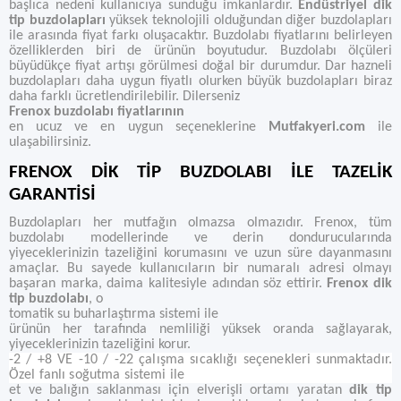
başlıca nedeni kullanıcıya sunduğu imkanlardır.
Endüstriyel dik
tip buzdolapları
yüksek teknolojili olduğundan diğer buzdolapları
ile arasında fiyat farkı oluşacaktır. Buzdolabı fiyatlarını belirleyen
özelliklerden biri de ürünün boyutudur. Buzdolabı ölçüleri
büyüdükçe fiyat artışı görülmesi doğal bir durumdur. Dar hazneli
buzdolapları daha uygun fiyatlı olurken büyük buzdolapları biraz
daha farklı ücretlendirilebilir. Dilerseniz
Frenox buzdolabı fiyatlarının
en ucuz ve en uygun seçeneklerine
Mutfakyeri.com
ile
ulaşabilirsiniz.
FRENOX DİK TİP BUZDOLABI İLE TAZELİK
GARANTİSİ
Buzdolapları her mutfağın olmazsa olmazıdır. Frenox, tüm
buzdolabı modellerinde ve derin dondurucularında
yiyeceklerinizin tazeliğini korumasını ve uzun süre dayanmasını
amaçlar. Bu sayede kullanıcıların bir numaralı adresi olmayı
başaran marka, daima kalitesiyle adından söz ettirir.
Frenox dik
tip buzdolabı
, o
tomatik su buharlaştırma sistemi ile
ürünün her tarafında nemliliği yüksek oranda sağlayarak,
yiyeceklerinizin tazeliğini korur.
-2 / +8 VE -10 / -22 çalışma sıcaklığı seçenekleri sunmaktadır.
Özel fanlı soğutma sistemi ile
et ve balığın saklanması için elverişli ortamı yaratan
dik tip