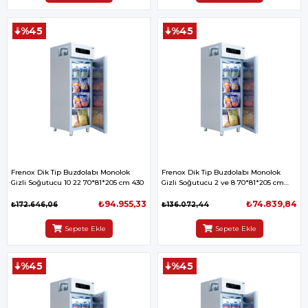
%45
%45
Frenox Dik Tip Buzdolabı Monolok
Frenox Dik Tip Buzdolabı Monolok
Gizli Soğutucu 10 22 70*81*205 cm 430
Gizli Soğutucu 2 ve 8 70*81*205 cm
430
₺94.955,33
₺74.839,84
₺172.646,06
₺136.072,44
Sepete Ekle
Sepete Ekle
%45
%45