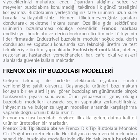
yiyeceklerinizi muhafaza eder. Dışarıdan aldığınız sebze ve
meyveler buzdolabına konulmadığı takdirde ilk günkü tazeliğini
koruyamaz. Buzdolabına yerleştirdiğiniz taze ürünleri uzun süre
burada saklayabilirsiniz. Hemen tüketemeyeceğiniz gıdaları
dondurarak bekletme imkanı sunar. Özellikle gıda sektöründe
ürünlerin bozulmaması oldukça önemlidir.
Frenox markası
endüstriyel buzdolabı ve derin dondurucu üretiminde Türkiye’nin
lider firmasıdır. Endüstriyel buzdolabı, modüler soğuk oda, derin
dondurucu ve soğutucu konusunda son teknoloji üretim ve test
teknikleriyle üretim yapmaktadır.
Endüstriyel mutfaklar
, oteller,
restoranlar, hastaneler, yemekhaneler, bar, cafe, okul ve askeri
alanlarda güvenle kullanılmaktadır.
FRENOX DİK TİP BUZDOLABI MODELLERİ
Gelişen teknoloji ile birlikte elektronik eşyaların sürekli
yenilendiğine şahit oluyoruz. Başlangıçta ürünleri bozulmaktan
koruyan bir ev aleti işlevi gören buzdolapları günümüzde birçok
fonksiyonla piyasa sunuluyor. Ürün yelpazesinin geniş olduğu
buzdolabı modelleri arasında seçim yapmakta zorlanabilirsiniz.
İhtiyacınıza ve bütçenize uygun modeller arasında karşılaştırma
yaparak doğru ürünü bulabilirsiniz.
Frenox markası buzdolabı deyince ilk akla gelen, daima kaliteli
ürünler üretebilen bir markadır.
Frenox Dik Tip Buzdolabı
ve Frenox Dik Tip Buzdolabı Monolok
Gizli Soğutucu üretmektedir. Her ihtiyaca cevap verebilmek adına
sanayi tipi buzdolabı modellerinde
dik tip tek kapılı buzdolabı