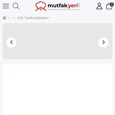
0
Dik Tip Buzdolapları
...