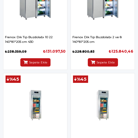
Frenox Dik Tip Buzdolabı 10 22
Frenox Dik Tip Buzdolabı 2 ve 8
140*81*205 cm 430
140*81*205 cm
₺131.097,50
₺125.840,46
₺238.359,09
₺228.800,83
Sepete Ekle
Sepete Ekle
%45
%45