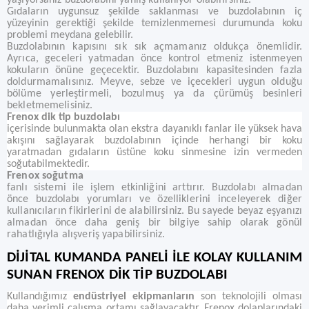
yaşıyorsanız buzdolabını yanlış kullanıyor olabilirsiniz.
Gıdaların uygunsuz şekilde saklanması ve buzdolabının iç
yüzeyinin gerektiği şekilde temizlenmemesi durumunda koku
problemi meydana gelebilir.
Buzdolabının kapısını sık sık açmamanız oldukça önemlidir.
Ayrıca, geceleri yatmadan önce kontrol etmeniz istenmeyen
kokuların önüne geçecektir. Buzdolabını kapasitesinden fazla
doldurmamalısınız. Meyve, sebze ve içecekleri uygun olduğu
bölüme yerleştirmeli, bozulmuş ya da çürümüş besinleri
bekletmemelisiniz.
Frenox dik tip buzdolabı
içerisinde bulunmakta olan ekstra dayanıklı fanlar ile yüksek hava
akışını sağlayarak buzdolabının içinde herhangi bir koku
yaratmadan gıdaların üstüne koku sinmesine izin vermeden
soğutabilmektedir.
Frenox soğutma
fanlı sistemi ile işlem etkinliğini arttırır. Buzdolabı almadan
önce buzdolabı yorumları ve özelliklerini inceleyerek diğer
kullanıcıların fikirlerini de alabilirsiniz. Bu sayede beyaz eşyanızı
almadan önce daha geniş bir bilgiye sahip olarak gönül
rahatlığıyla alışveriş yapabilirsiniz.
DİJİTAL KUMANDA PANELİ İLE KOLAY KULLANIM
SUNAN FRENOX DİK TİP BUZDOLABI
Kullandığımız
endüstriyel ekipmanların
son teknolojili olması
daha verimli çalışma ortamı sağlayacaktır. Frenox dolaplarındaki