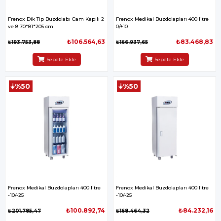
Frenox Dik Tip Buzdolabı Cam Kapılı 2
Frenox Medikal Buzdolapları 400 litre
ve 8 70*81*205 cm
0/+10
₺106.564,63
₺83.468,83
₺193.753,88
₺166.937,65
Sepete Ekle
Sepete Ekle
%50
%50
Frenox Medikal Buzdolapları 400 litre
Frenox Medikal Buzdolapları 400 litre
-10/-25
-10/-25
₺100.892,74
₺84.232,16
₺201.785,47
₺168.464,32