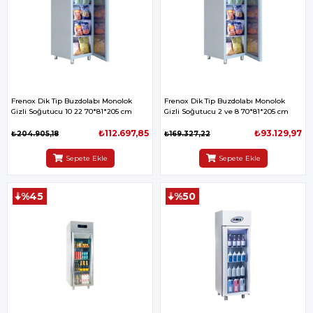
Frenox Dik Tip Buzdolabı Monolok
Frenox Dik Tip Buzdolabı Monolok
Gizli Soğutucu 10 22 70*81*205 cm
Gizli Soğutucu 2 ve 8 70*81*205 cm
₺112.697,85
₺93.129,97
₺204.905,18
₺169.327,22
Sepete Ekle
Sepete Ekle
%45
%50