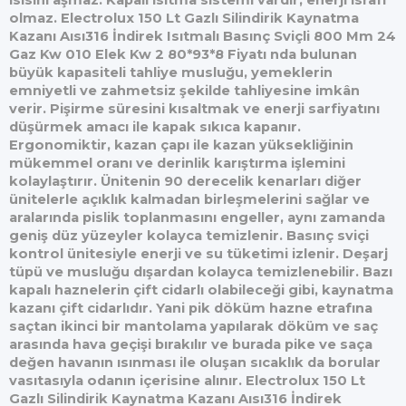
ısısını aşmaz. Kapalı ısıtma sistemi vardır, enerji israfı
olmaz. Electrolux 150 Lt Gazlı Silindirik Kaynatma
Kazanı Aısı316 İndirek Isıtmalı Basınç Sviçli 800 Mm 24
Gaz Kw 010 Elek Kw 2 80*93*8 Fiyatı nda bulunan
büyük kapasiteli tahliye musluğu, yemeklerin
emniyetli ve zahmetsiz şekilde tahliyesine imkân
verir. Pişirme süresini kısaltmak ve enerji sarfiyatını
düşürmek amacı ile kapak sıkıca kapanır.
Ergonomiktir, kazan çapı ile kazan yüksekliğinin
mükemmel oranı ve derinlik karıştırma işlemini
kolaylaştırır. Ünitenin 90 derecelik kenarları diğer
ünitelerle açıklık kalmadan birleşmelerini sağlar ve
aralarında pislik toplanmasını engeller, aynı zamanda
geniş düz yüzeyler kolayca temizlenir. Basınç sviçi
kontrol ünitesiyle enerji ve su tüketimi izlenir. Deşarj
tüpü ve musluğu dışardan kolayca temizlenebilir. Bazı
kapalı haznelerin çift cidarlı olabileceği gibi, kaynatma
kazanı çift cidarlıdır. Yani pik döküm hazne etrafına
saçtan ikinci bir mantolama yapılarak döküm ve saç
arasında hava geçişi bırakılır ve burada pike ve saça
değen havanın ısınması ile oluşan sıcaklık da borular
vasıtasıyla odanın içerisine alınır. Electrolux 150 Lt
Gazlı Silindirik Kaynatma Kazanı Aısı316 İndirek