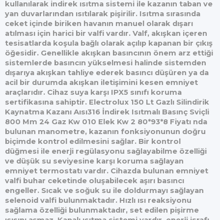
kullanılarak indirek ısıtma sistemi ile kazanın taban ve
yan duvarlarından ısıtılarak pişirilir. Isıtma sırasında
ceket içinde biriken havanın manuel olarak dışarı
atılması için harici bir valfi vardır.
Valf, akışkan içeren
tesisatlarda koşula bağlı olarak açılıp kapanan bir çıkış
öğesidir. Genellikle akışkan basıncının önem arz ettiği
sistemlerde basıncın yükselmesi halinde sistemden
dışarıya akışkan tahliye ederek basıncı düşüren ya da
acil bir durumda akışkan iletişimini kesen emniyet
araçlarıdır. Cihaz suya karşı IPX5 sınıfı koruma
sertifikasına sahiptir. Electrolux 150 Lt Gazlı Silindirik
Kaynatma Kazanı Aısı316 İndirek Isıtmalı Basınç Sviçli
800 Mm 24 Gaz Kw 010 Elek Kw 2 80*93*8 Fiyatı nda
bulunan manometre, kazanın fonksiyonunun doğru
biçimde kontrol edilmesini sağlar. Bir kontrol
düğmesi ile enerji regülasyonu sağlayabilme özelliği
ve düşük su seviyesine karşı koruma sağlayan
emniyet termostatı vardır. Cihazda bulunan emniyet
valfi buhar ceketinde oluşabilecek aşırı basıncı
engeller. Sıcak ve soğuk su ile doldurmayı sağlayan
selenoid valfi bulunmaktadır. Hızlı ısı reaksiyonu
sağlama özelliği bulunmaktadır, set edilen pişirme