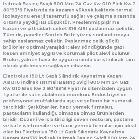
Isıtmalı Basınç Sviçli 800 Mm 24 Gaz Kw 010 Elek Kw 2
80*93*8 Fiyatı nda da kazanın yüksek kalitede termal
izolasyonu enerji tasarrufu sağlar ve çalışma sırasında
ortama yaydığı ısı düşüktür. Preslenmiş pişirme
kazanı ve çift cidarlı ceket 316 AISI paslanmaz çeliktir.
Tüm dış paneller Scotch Brite yüzey sonlandırmaya
sahip paslanmaz çeliktir. Paslanmaz çelik güçlü
brülörler optimal yanışlıdır; alev söndüğünde gazı
kesen emniyet aygıtı ve korumalı pilot alevi bulunur.
Brülör, yakıtın hava ile uygun oranda karıştırılarak tam
olarak yakılmasını sağlayan cihazdır.
Electrolux 150 Lt Gazlı Silindirik Kaynatma Kazanı
Aısı316 İndirek Isıtmalı Basınç Sviçli 800 Mm 24 Gaz
Kw 010 Elek Kw 2 80*93*8 Fiyatı nı sitemizden uygun
fiyatlar ile satın alabilmek mümkün. Endüstriyel ve
profesyonel mutfaklarda aşçı ve şeflerin bir numaralı
tercihidir. Şarküteriler, hazır yemek firmaları,
pastacıların kullandığı, olmazsa olmaz ürünlerden
biridir. Düzeni ve iş bitiriciliği seven restoran, pastane
ve kafe işletmecileri ve hazır yemek firmaları için ideal
olan bu Electrolux 150 Lt Gazlı Silindirik Kaynatma
Kazanı Aısı316 İndirek Isıtmalı Basınç Sviçli 800 Mm 24