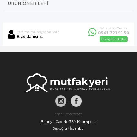
ÜRÜN ÖNERILERI
Whatsapp Destek
Yardıma mı ihtiyacınız var?
0541 721 91 50
Bize danışın...
Görüşme Başlat
[email protected]
Bahriye Cad No:36A Kasımpaşa
Beyoğlu / İstanbul