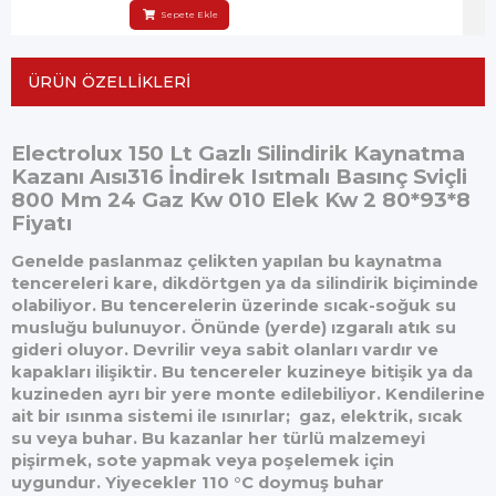
Sepete Ekle
ÜRÜN ÖZELLIKLERI
Electrolux 150 Lt Gazlı Silindirik Kaynatma
Kazanı Aısı316 İndirek Isıtmalı Basınç Sviçli
800 Mm 24 Gaz Kw 010 Elek Kw 2 80*93*8
Fiyatı
Genelde paslanmaz çelikten yapılan bu kaynatma
tencereleri kare, dikdörtgen ya da silindirik biçiminde
olabiliyor. Bu tencerelerin üzerinde sıcak-soğuk su
musluğu bulunuyor. Önünde (yerde) ızgaralı atık su
gideri oluyor. Devrilir veya sabit olanları vardır ve
kapakları ilişiktir. Bu tencereler kuzineye bitişik ya da
kuzineden ayrı bir yere monte edilebiliyor. Kendilerine
ait bir ısınma sistemi ile ısınırlar; gaz, elektrik, sıcak
su veya buhar. Bu kazanlar her türlü malzemeyi
pişirmek, sote yapmak veya poşelemek için
uygundur. Yiyecekler 110 °C doymuş buhar