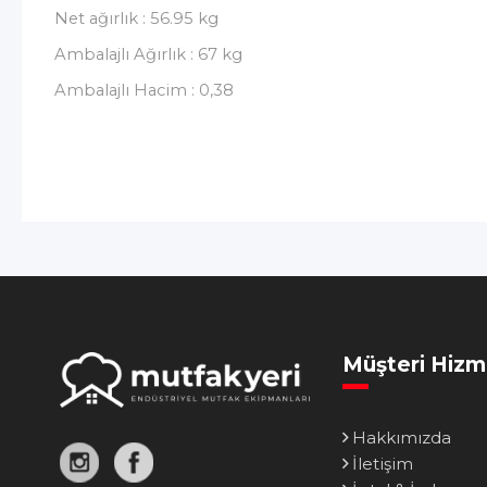
Net ağırlık : 56.95 kg
Ambalajlı Ağırlık : 67 kg
Ambalajlı Hacim : 0,38
Müşteri Hizm
Hakkımızda
İletişim