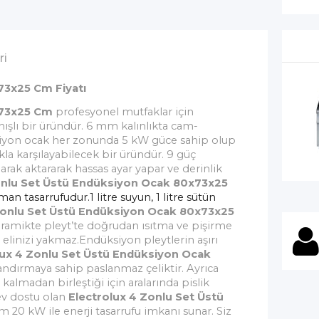
ri
73x25 Cm Fiyatı
x73x25 Cm
profesyonel mutfaklar için
nışlı bir üründür. 6 mm kalınlıkta cam-
siyon ocak her zonunda 5 kW güce sahip olup
ıkla karşılayabilecek bir üründür. 9 güç
ak aktararak hassas ayar yapar ve derinlik
onlu Set Üstü Endüksiyon Ocak 80x73x25
n tasarrufudur.1 litre suyun, 1 litre sütün
Zonlu Set Üstü Endüksiyon Ocak 80x73x25
ramikte pleyt’te doğrudan ısıtma ve pişirme
linizi yakmaz.Endüksiyon pleytlerin aşırı
lux 4 Zonlu Set Üstü Endüksiyon Ocak
andırmaya sahip paslanmaz çeliktir. Ayrıca
 kalmadan birleştiği için aralarında pislik
ev dostu olan
Electrolux 4 Zonlu Set Üstü
 20 kW ile enerji tasarrufu imkanı sunar.
Siz