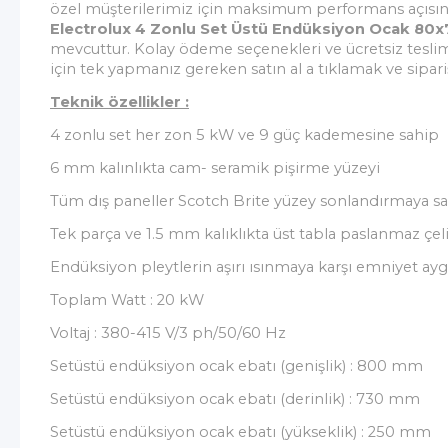
özel müşterilerimiz için maksimum performans açısın
Electrolux 4 Zonlu Set Üstü Endüksiyon Ocak 80x
mevcuttur.
Kolay ödeme seçenekleri ve ücretsiz teslim
için tek yapmanız gereken satın al a tıklamak ve sipari
Teknik özellikler :
4 zonlu set her zon 5 kW ve 9 güç kademesine sahip
6 mm kalınlıkta cam- seramik pişirme yüzeyi
Tüm dış paneller Scotch Brite yüzey sonlandırmaya sa
Tek parça ve 1.5 mm kalıklıkta üst tabla paslanmaz çeli
Endüksiyon pleytlerin aşırı ısınmaya karşı emniyet ayg
Toplam Watt : 20 kW
Voltaj : 380-415 V/3 ph/50/60 Hz
Setüstü endüksiyon ocak ebatı (genişlik) : 800 mm
Setüstü endüksiyon ocak ebatı (derinlik) : 730 mm
Setüstü endüksiyon ocak ebatı (yükseklik) : 250 mm