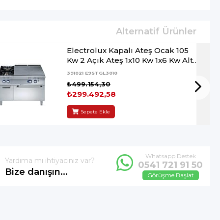
Electrolux Kapalı Ateş Ocak 105
Kw 2 Açık Ateş 1x10 Kw 1x6 Kw Altı
Gazlı Fırın 85 Kw ve Dolaplı
391021 E9STGL3010
120*93*85 cm
₺499.154,30
₺299.492,58
Sepete Ekle
Whatsapp Destek
Yardıma mı ihtiyacınız var?
0541 721 91 50
Bize danışın...
Görüşme Başlat