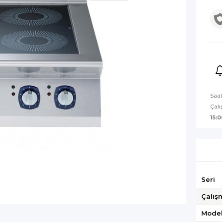
Saa
Çalı
15:0
Seri
Çalış
Mode