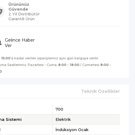
Ürününüz
Güvende
2 Yıl Distribütör
Garantili Ürün
Gelince Haber
Ver
t
15:00
’e kadar verilen siparişleriniz aynı gün kargoya verilir.
şma Saatlerimiz: Pazartesi - Cuma:
8:00 - 18:00
/ Cumartesi
8:00 -
0
Teknik Özellikler
700
ma Sistemi
Elektrik
l
İndüksiyon Ocak