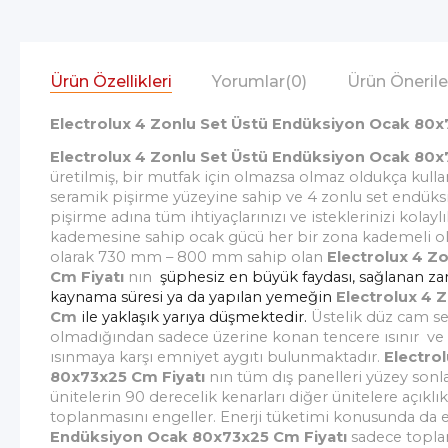
Ürün Özellikleri
Yorumlar
(0)
Ürün Önerile
Electrolux 4 Zonlu Set Üstü Endüksiyon Ocak 80x
Electrolux 4 Zonlu Set Üstü Endüksiyon Ocak 80
üretilmiş, bir mutfak için olmazsa olmaz oldukça kulla
seramik pişirme yüzeyine sahip ve 4 zonlu set endük
pişirme adına tüm ihtiyaçlarınızı ve isteklerinizi kolayl
kademesine sahip ocak gücü her bir zona kademeli olar
olarak 730 mm – 800 mm sahip olan
Electrolux 4 Z
Cm Fiyatı
nın
şüphesiz en büyük faydası, sağlanan zama
kaynama süresi ya da yapılan yemeğin
Electrolux 4 
Cm
ile yaklaşık yarıya düşmektedir.
Üstelik düz cam se
olmadığından sadece üzerine konan tencere ısınır ve e
ısınmaya karşı emniyet aygıtı bulunmaktadır.
Electro
80x73x25 Cm Fiyatı
nın
tüm dış panelleri yüzey sonl
ünitelerin 90 derecelik kenarları diğer ünitelere açıklık
toplanmasını engeller. Enerji tüketimi konusunda da 
Endüksiyon Ocak 80x73x25 Cm Fiyatı
sadece toplam