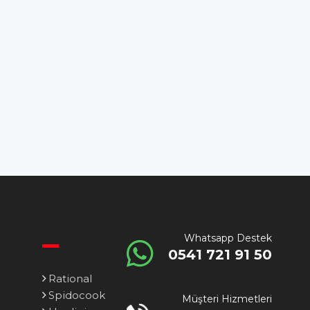
Whatsapp Destek
0541 721 91 50
Rational
Spidocook
Müşteri Hizmetleri