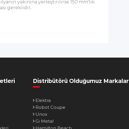
lyanın yakınına yerleştirilirse 150 mm'lik
ası gereklidir
.
etleri
Distribütörü Olduğumuz Markalar
Elektra
Robot Coupe
Unox
Gi Metal
leri
Hamilton Beach