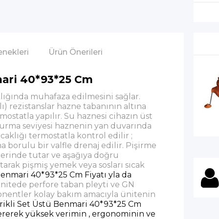
nekleri
Ürün Önerileri
nmari 40*93*25 Cm
klığında muhafaza edilmesini sağlar.
ı) rezistanslar hazne tabanının altına
ermostatla yapılır. Su haznesi cihazın üst
ldurma seviyesi haznenin yan duvarında
aklığı termostatla kontrol edilir ;
 borulu bir valfle drenaj edilir. Pişirme
üzerinde tutar ve aşağıya doğru
arak pişmiş yemek veya sosları sıcak
Benmari 40*93*25 Cm Fiyatı yla da
nitede perfore taban pleyti ve GN
nentler kolay bakım amacıyla ünitenin
trikli Set Üstü Benmari 40*93*25 Cm
 vererek yüksek verimin , ergonominin ve