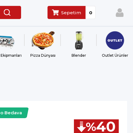
Sepetim
0
 Ekipmanları
Pizza Dünyası
Blender
Outlet Ürünler
go Bedava
40
%