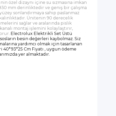
in özel dizaynı içine su sızmasına imkan
e 930 mm derinliktedir ve geniş bir çalışma
e yüzey sonlandırmaya sahip paslanmaz
kalınlıktadır. Ünitenin 90 derecelik
melerini sağlar ve aralarında pislik
kanalı montaj işlemini kolaylaştırır,
orur.
Electrolux Elektrikli Set Üstü
sosların besin değerleri kaybolmaz.
Siz
malarına yardımcı olmak için tasarlanan
ri 40*93*25 Cm Fiyatı , uygun ödeme
larımızda yer almaktadır.