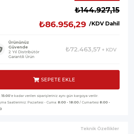
İndirim
₺144.927,15
₺86.956,29
KDV Dahil
Ürününüz
Güvende
₺72.463,57
+ KDV
2 Yıl Distribütör
Garantili Ürün
t
15:00
’e kadar verilen siparişleriniz aynı gün kargoya verilir.
şma Saatlerimiz: Pazartesi - Cuma:
8:00 - 18:00
/ Cumartesi
8:00 -
0
Teknik Özellikler