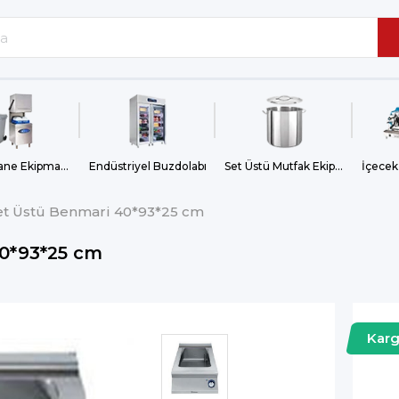
Bulaşıkhane Ekipmanları
Endüstriyel Buzdolabı
Set Üstü Mutfak Ekipmanları
İçecek
 Set Üstü Benmari 40*93*25 cm
40*93*25 cm
Kar