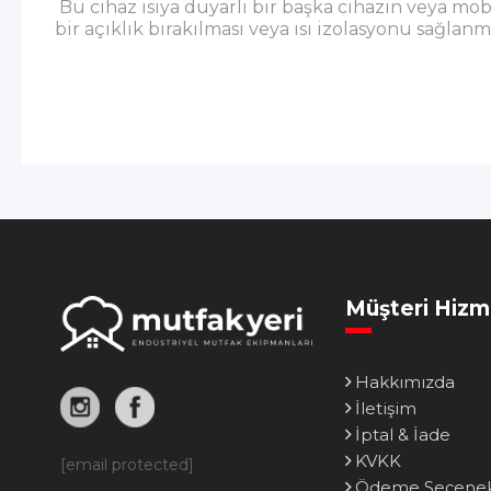
Bu cihaz ısıya duyarlı bir başka cihazın veya mobi
bir açıklık bırakılması veya ısı izolasyonu sağlanm
Müşteri Hizm
Hakkımızda
İletişim
İptal & İade
KVKK
[email protected]
Ödeme Seçenek