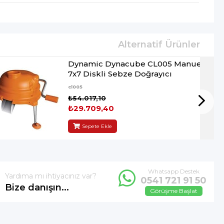
Dynamic Dynacube CL005 Manuel
7x7 Diskli Sebze Doğrayıcı
cl005
₺54.017,10
₺29.709,40
Sepete Ekle
Whatsapp Destek
Yardıma mı ihtiyacınız var?
0541 721 91 50
Bize danışın...
Görüşme Başlat