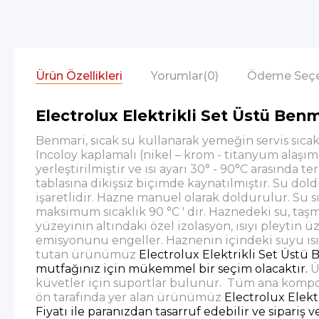
Ürün Özellikleri
Yorumlar
(0)
Ödeme Seçe
Electrolux Elektrikli Set Üstü Be
Benmari, sıcak su kullanarak yemeğin servis sıca
Incoloy kaplamalı (nikel – krom - titanyum alaşıml
yerleştirilmiştir ve ısı ayarı 30° - 90°C arasında t
tablasına dikişsiz biçimde kaynatılmıştır. Su do
işaretlidir. Hazne manuel olarak doldurulur. Su sıc
maksimum sıcaklık 90 °C ' dir. Haznedeki su, taşma
yüzeyinin altındaki özel izolasyon, ısıyı pleytin 
emisyonunu engeller. Haznenin içindeki suyu ısıt
tutan ürünümüz
Electrolux Elektrikli Set Üstü 
mutfağınız için mükemmel bir seçim olacaktır.
Ü
küvetler için suportlar bulunur. Tüm ana kompo
ön tarafında yer alan ürünümüz
Electrolux Elek
Fiyatı ile paranızdan tasarruf edebilir ve sipariş