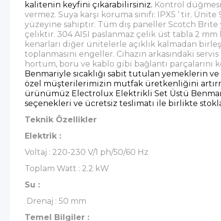
kalitenin keyfini çıkarabilirsiniz.
Kontrol düğmesin
vermez. Suya karşı koruma sınıfı: IPX5 ‘ tir. Ünit
yüzeyine sahiptir. Tüm dış paneller Scotch Brit
çeliktir. 304 AISI paslanmaz çelik üst tabla 2 mm 
kenarları diğer ünitelerle açıklık kalmadan birleş
toplanmasını engeller. Cihazın arkasındaki servis 
hortum, boru ve kablo gibi bağlantı parçalarını k
Benmariyle sıcaklığı sabit tutulan yemeklerin ve 
özel müşterilerimizin mutfak üretkenliğini artır
ürünümüz Electrolux Elektrikli Set Üstü Benma
seçenekleri ve ücretsiz teslimatı ile birlikte stok
Teknik Özellikler
Elektrik :
Voltaj : 220-230 V/1 ph/50/60 Hz
Toplam Watt : 2.2 kW
Su :
Drenaj : 50 mm
Temel Bilgiler :