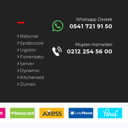
Whatsapp Destek
0541 721 91 50
Rational
Spidocook
Müşteri Hizmetleri
Ugolini
0212 254 56 00
Fiorenzato
Server
Dynamic
Kitchenaid
Zumex