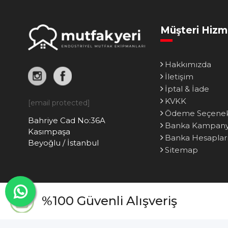
Müşteri Hizm
Hakkımızda
İletişim
İptal & İade
KVKK
[email protected]
Ödeme Seçenek
Bahriye Cad No:36A
Banka Kampanya
Kasımpaşa
Banka Hesaplar
Beyoğlu / İstanbul
Sitemap
%100 Güvenli Alışveriş