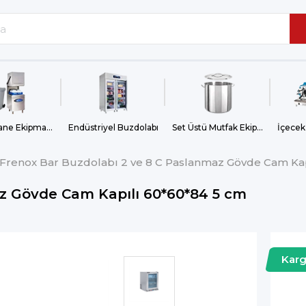
Bulaşıkhane Ekipmanları
Endüstriyel Buzdolabı
Set Üstü Mutfak Ekipmanları
İçecek
Frenox Bar Buzdolabı 2 ve 8 C Paslanmaz Gövde Cam Kap
az Gövde Cam Kapılı 60*60*84 5 cm
Kar