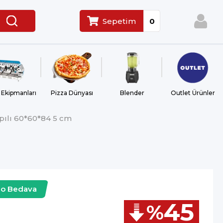
Sepetim
0
 Ekipmanları
Pizza Dünyası
Blender
Outlet Ürünler
ılı 60*60*84 5 cm
go Bedava
45
%