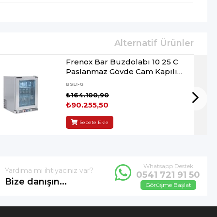
Frenox Bar Buzdolabı 10 25 C
Paslanmaz Gövde Cam Kapılı
60*60*84 5 cm
BSL1-G
₺164.100,90
₺90.255,50
Sepete Ekle
Whatsapp Destek
Yardıma mı ihtiyacınız var?
0541 721 91 50
Bize danışın...
Görüşme Başlat