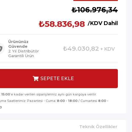
İndirim
₺106.976,34
₺58.836,98
KDV Dahil
Ürününüz
Güvende
₺49.030,82
+ KDV
2 Yıl Distribütör
Garantili Ürün
t
15:00
’e kadar verilen siparişleriniz aynı gün kargoya verilir.
şma Saatlerimiz: Pazartesi - Cuma:
8:00 - 18:00
/ Cumartesi
8:00 -
0
Teknik Özellikler