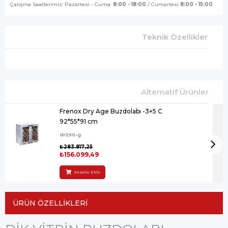
Çalışma Saatlerimiz: Pazartesi - Cuma:
8:00 - 18:00
/ Cumartesi
8:00 - 15:00
Teknik Özellikler
Frenox Dry Age Buzdolabı -3+5 C
92*55*91 cm
dr250-g
₺283.817,25
₺156.099,49
Sepete Ekle
ÜRÜN ÖZELLIKLERI