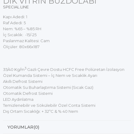
DİK VİTRİN BUZDOLABI
SPECIAL LINE
Kapı Adedi: 1
Raf Adedi: 5
Nem: %65 – %85 RH
İç Sıcaklık: -15/-25
Paslanmaz Kalitesi: Cam
Ölçüler: 80x66x187
3
35/40 Kg/m
Gazlı Çevre Dostu HCFC Free Poliüretan İzolasyon
Özel Kumanda Sistemi – İç Nem ve Sıcaklık Ayarı
Akıllı Defrost Sistemi
Otomatik Su Buharlaştırma Sistemi (Sıcak Gaz)
Otomatik Defrost Sistemi
LED Aydınlatma
Temizlenebilir ve Sökülebilir Özel Conta Sistemi
Dış Ortam Sıcaklığı: + 32ºC & % 40 Nem
YORUMLAR
(0)