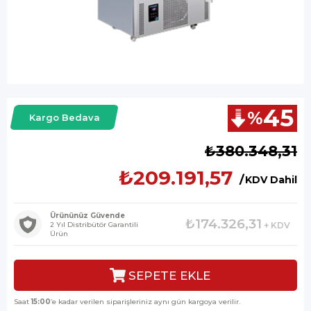
45
%
Kargo Bedava
İndirim
₺380.348,31
₺209.191,57
KDV Dahil
Ürününüz Güvende
₺174.326,31
2 Yıl Distribütör Garantili
+ KDV
Ürün
Saat
15:00
’e kadar verilen siparişleriniz aynı gün kargoya verilir.