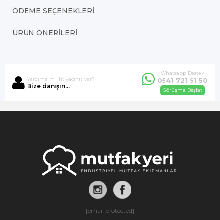
ÖDEME SEÇENEKLERI
ÜRÜN ÖNERILERI
Whatsapp Destek
Yardıma mı ihtiyacınız var?
0541 721 91 50
Bize danışın...
Görüşme Başlat
[email protected]