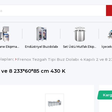
Bulaşıkhane Ekipmanları
Endüstriyel Buzdolabı
Set Üstü Mutfak Ekipmanları
İçecek
apları;
Frenox Tezgah Tipi Buz Dolabı 4 Kapılı 2 ve 8 
2 ve 8 233*60*85 cm 430 K
Kar