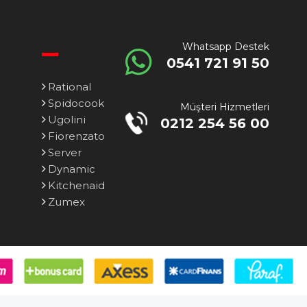
Whatsapp Destek
0541 721 91 50
Rational
Spidocook
Müşteri Hizmetleri
Ugolini
0212 254 56 00
Fiorenzato
Server
Dynamic
Kitchenaid
Zumex