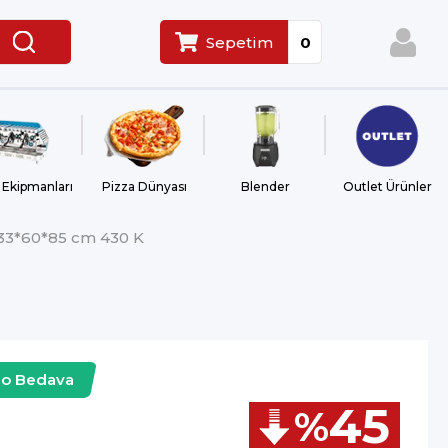
Sepetim
0
 Ekipmanları
Pizza Dünyası
Blender
Outlet Ürünler
233*60*85 cm 430 K
go Bedava
45
%