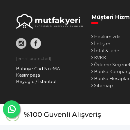
Müşteri Hizm
Hakkımızda
İletişim
İptal & İade
KVKK
[email protected]
Ödeme Seçenek
Bahriye Cad No:36A
Banka Kampanya
Kasımpaşa
Banka Hesaplar
Beyoğlu / İstanbul
Sitemap
%100 Güvenli Alışveriş