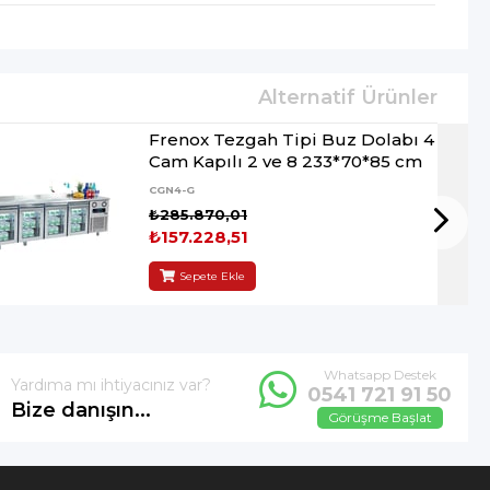
Frenox Tezgah Tipi Buz Dolabı 4
Cam Kapılı 2 ve 8 233*70*85 cm
CGN4-G
₺285.870,01
₺157.228,51
Sepete Ekle
Whatsapp Destek
Yardıma mı ihtiyacınız var?
0541 721 91 50
Bize danışın...
Görüşme Başlat