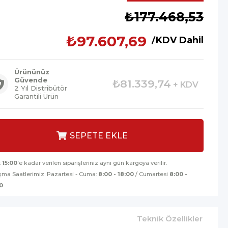
İndirim
₺177.468,53
₺97.607,69
KDV Dahil
Ürününüz
Güvende
₺81.339,74
+ KDV
2 Yıl Distribütör
Garantili Ürün
t
15:00
’e kadar verilen siparişleriniz aynı gün kargoya verilir.
şma Saatlerimiz: Pazartesi - Cuma:
8:00 - 18:00
/ Cumartesi
8:00 -
0
Teknik Özellikler