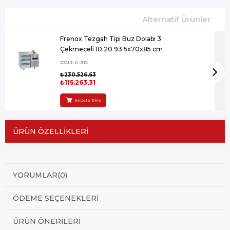
Frenox Tezgah Tipi Buz Dolabı 3
Çekmeceli 10 20 93 5x70x85 cm
CGL1-C-3D
₺230.526,63
₺115.263,31
Sepete Ekle
ÜRÜN ÖZELLIKLERI
YORUMLAR
(0)
ÖDEME SEÇENEKLERI
ÜRÜN ÖNERILERI