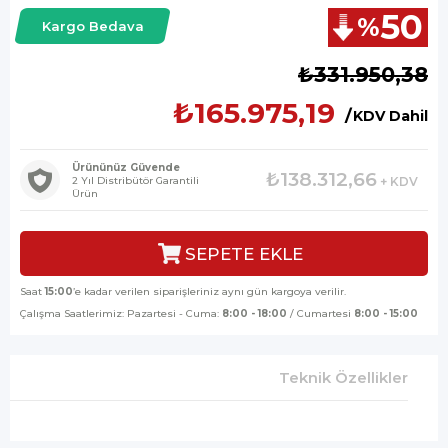
50
%
Kargo Bedava
İndirim
₺331.950,38
₺165.975,19
KDV Dahil
Ürününüz Güvende
₺138.312,66
2 Yıl Distribütör Garantili
+ KDV
Ürün
Saat
15:00
’e kadar verilen siparişleriniz aynı gün kargoya verilir.
Çalışma Saatlerimiz: Pazartesi - Cuma:
8:00 - 18:00
/ Cumartesi
8:00 - 15:00
Teknik Özellikler