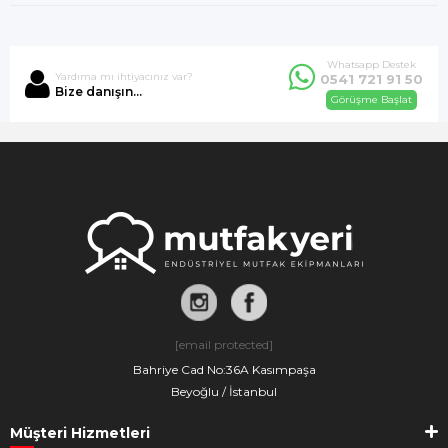
Whatsapp Destek
Yardıma mı ihtiyacınız var?
0541 721 91 50
Bize danışın...
Görüşme Başlat
[email protected]
Bahriye Cad No:36A Kasımpaşa
Beyoğlu / İstanbul
Müşteri Hizmetleri