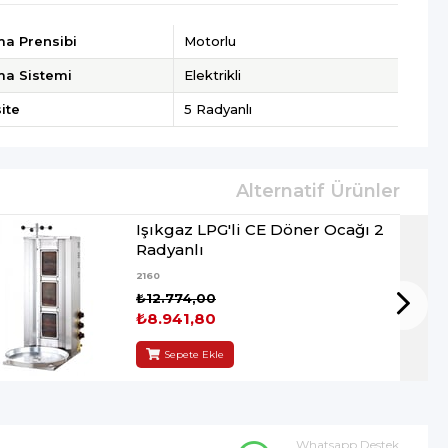
ma Prensibi
Motorlu
ma Sistemi
Elektrikli
ite
5 Radyanlı
Işıkgaz LPG'li CE Döner Ocağı 2
Radyanlı
2160
₺12.774,00
₺8.941,80
Sepete Ekle
Whatsapp Destek