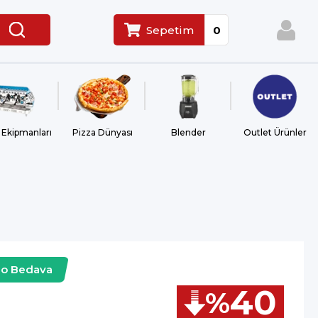
Sepetim
0
 Ekipmanları
Pizza Dünyası
Blender
Outlet Ürünler
go Bedava
40
%