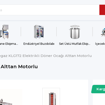
Bulaşıkhane Ekipmanları
Endüstriyel Buzdolabı
Set Üstü Mutfak Ekipmanları
İçecek
egaz KLG172 Elektrikli Döner Ocağı Alttan Motorlu
 Alttan Motorlu
Kar