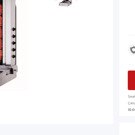
Saa
Çalı
15:0