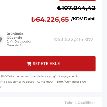
İndirim
₺107.044,42
₺64.226,65
KDV Dahil
Ürününüz
Güvende
₺53.522,21
+ KDV
2 Yıl Distribütör
Garantili Ürün
t
15:00
’e kadar verilen siparişleriniz aynı gün kargoya verilir.
şma Saatlerimiz: Pazartesi - Cuma:
8:00 - 18:00
/ Cumartesi
8:00 -
0
Teknik Özellikler