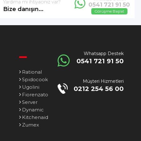
Yardıma mı ihtiyacınız var?
0541 721 91 50
Bize danışın...
Görüşme Başlat
Whatsapp Destek
0541 721 91 50
Rational
Spidocook
Müşteri Hizmetleri
Ugolini
0212 254 56 00
Fiorenzato
Server
Dynamic
Kitchenaid
Zumex