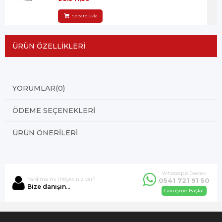
Sepete Ekle
ÜRÜN ÖZELLIKLERI
YORUMLAR
(0)
ÖDEME SEÇENEKLERI
ÜRÜN ÖNERILERI
Whatsapp Destek
Yardıma mı ihtiyacınız var?
0541 721 91 50
Bize danışın...
Görüşme Başlat