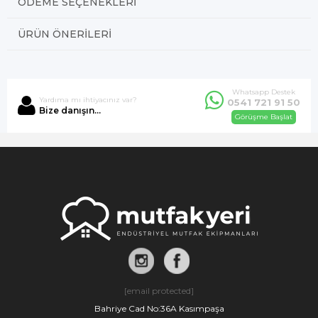
ÖDEME SEÇENEKLERI
ÜRÜN ÖNERILERI
Whatsapp Destek
Yardıma mı ihtiyacınız var?
0541 721 91 50
Bize danışın...
Görüşme Başlat
[email protected]
Bahriye Cad No:36A Kasımpaşa