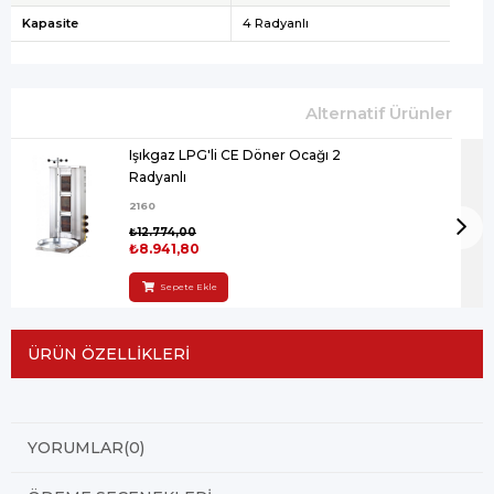
Kapasite
4 Radyanlı
Işıkgaz LPG'li CE Döner Ocağı 2
Radyanlı
2160
₺12.774,00
₺8.941,80
Sepete Ekle
ÜRÜN ÖZELLIKLERI
YORUMLAR
(0)