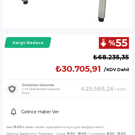
55
%
Kargo Bedava
İndirim
₺68.235,35
₺30.705,91
KDV Dahil
Ürününüz Güvende
₺25.588,26
2 Yıl Distribütör Garantili
+ KDV
Ürün
Gelince Haber Ver
Saat
15:00
’e kadar verilen siparişleriniz aynı gün kargoya verilir.
Çalışma Saatlerimiz: Pazartesi - Cuma:
8:00 - 18:00
/ Cumartesi
8:00 - 15:00