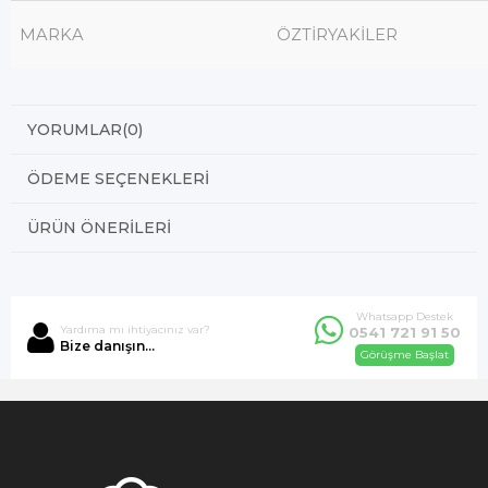
MARKA
ÖZTİRYAKİLER
YORUMLAR
(0)
ÖDEME SEÇENEKLERI
ÜRÜN ÖNERILERI
Whatsapp Destek
Yardıma mı ihtiyacınız var?
0541 721 91 50
Bize danışın...
Görüşme Başlat