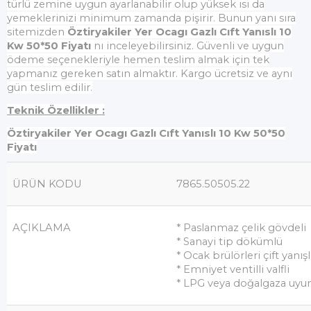
türlü zemine uygun ayarlanabilir olup yüksek ısı da
yemeklerinizi minimum zamanda pişirir. Bunun yanı sıra
sitemizden
Öztiryakiler Yer Ocagı Gazlı Cıft Yanıslı 10
Kw 50*50 Fiyatı
nı inceleyebilirsiniz. Güvenli ve uygun
ödeme seçenekleriyle hemen teslim almak için tek
yapmanız gereken satın almaktır. Kargo ücretsiz ve aynı
gün teslim edilir.
Teknik Özellikler :
Öztiryakiler Yer Ocagı Gazlı Cıft Yanıslı 10 Kw 50*50
Fiyatı
ÜRÜN KODU
7865.50505.22
AÇIKLAMA
* Paslanmaz çelik gövdeli
* Sanayi tip dökümlü
* Ocak brülörleri çift yanışl
* Emniyet ventilli valfli
* LPG veya doğalgaza uyu