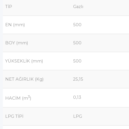
TİP
Gazlı
EN (mm)
500
BOY (mm)
500
YÜKSEKLİK (mm)
500
NET AĞIRLIK (Kg)
25,15
3
0,13
HACİM (m
)
LPG TİPİ
LPG