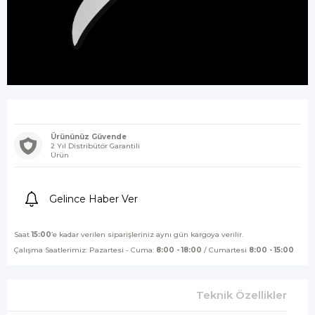
Ürününüz Güvende
2 Yıl Distribütör Garantili
Ürün
Gelince Haber Ver
Saat
15:00
’e kadar verilen siparişleriniz aynı gün kargoya verilir.
Çalışma Saatlerimiz: Pazartesi - Cuma:
8:00 - 18:00
/ Cumartesi
8:00 - 15:00
Teknik Özellikler