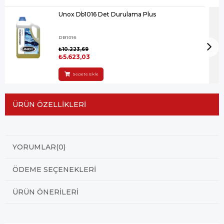
Unox Db1016 Det Durulama Plus
DB1016
₺10.223,69
₺5.623,03
Sepete Ekle
ÜRÜN ÖZELLIKLERI
YORUMLAR
(0)
ÖDEME SEÇENEKLERI
ÜRÜN ÖNERILERI