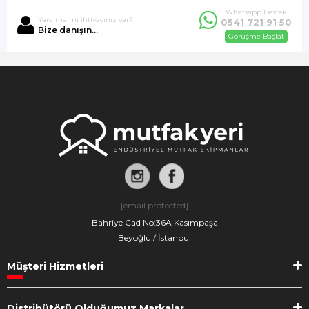
Whatsapp Destek
Yardıma mı ihtiyacınız var?
0541 721 91 50
Bize danışın...
Görüşme Başlat
[email protected]
Bahriye Cad No:36A Kasımpaşa
Beyoğlu / İstanbul
Müşteri Hizmetleri
Distribütörü Olduğumuz Markalar