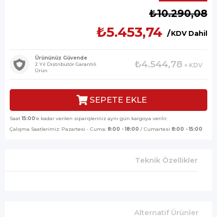
İndirim
₺10.290,08
₺5.453,74
KDV Dahil
Ürününüz Güvende
₺4.544,78
2 Yıl Distribütör Garantili
+ KDV
Ürün
Saat
15:00
’e kadar verilen siparişleriniz aynı gün kargoya verilir.
Çalışma Saatlerimiz: Pazartesi - Cuma:
8:00 - 18:00
/ Cumartesi
8:00 - 15:00
Teknik Özellikler