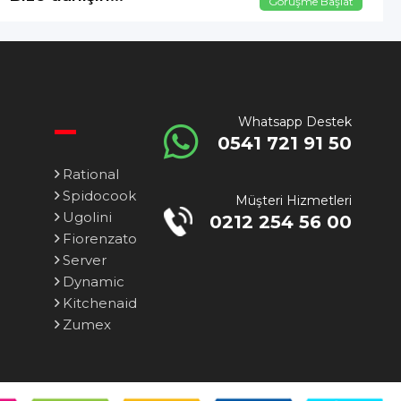
Görüşme Başlat
Whatsapp Destek
0541 721 91 50
Rational
Spidocook
Müşteri Hizmetleri
Ugolini
0212 254 56 00
Fiorenzato
Server
Dynamic
Kitchenaid
Zumex