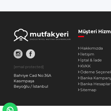
Müşteri Hizm
Hakkımızda
İletişim
İptal & İade
KVKK
[email protected]
Ödeme Seçenek
Bahriye Cad No:36A
Banka Kampanya
Kasımpaşa
Banka Hesaplar
Beyoğlu / İstanbul
Sitemap