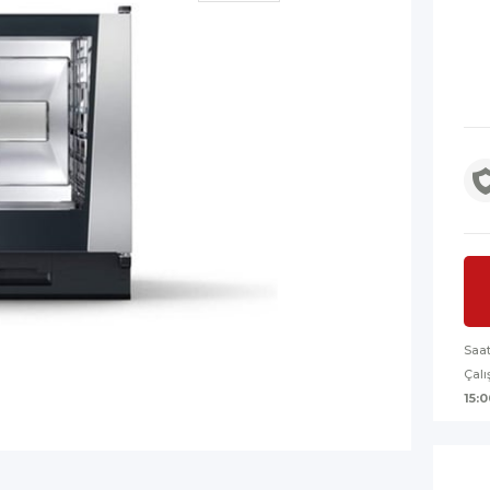
Saa
Çalı
15:0