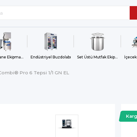
Bulaşıkhane Ekipmanları
Endüstriyel Buzdolabı
Set Üstü Mutfak Ekipmanları
İçecek
iCombi® Pro 6 Tepsi 1/1 GN EL
Kar