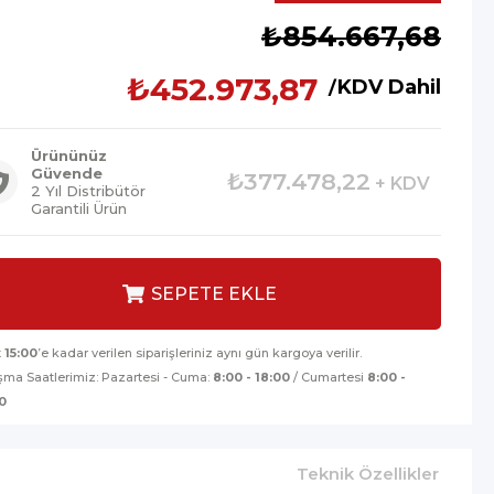
İndirim
₺854.667,68
₺452.973,87
KDV Dahil
Ürününüz
Güvende
₺377.478,22
+ KDV
2 Yıl Distribütör
Garantili Ürün
t
15:00
’e kadar verilen siparişleriniz aynı gün kargoya verilir.
şma Saatlerimiz: Pazartesi - Cuma:
8:00 - 18:00
/ Cumartesi
8:00 -
0
Teknik Özellikler