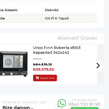
ma Sistemi
Elektrikli
ite
GN 1/1 6 Tepsili
Unox Fırın Roberta xf003
Kapasite3 342x242
XF003
₺64.319,12
₺35.375,52
Sepete Ekle
Whatsapp Destek
Yardıma mı ihtiyacınız var?
0541 721 91 50
Bize danışın...