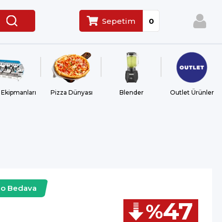
Sepetim
0
 Ekipmanları
Pizza Dünyası
Blender
Outlet Ürünler
go Bedava
47
%