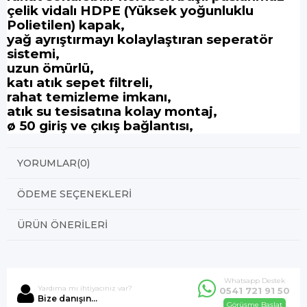
çelik vidalı HDPE
(Yüksek yoğunluklu
Polietilen)
kapak,
yağ ayrıştırmayı kolaylaştıran seperatör
sistemi,
uzun ömürlü,
katı atık sepet filtreli,
rahat temizleme imkanı,
atık su tesisatına kolay montaj,
ø 50 giriş ve çıkış bağlantısı,
YORUMLAR
(0)
ÖDEME SEÇENEKLERI
ÜRÜN ÖNERILERI
Whatsapp Destek
Yardıma mı ihtiyacınız var?
0541 721 91 50
Bize danışın...
Görüşme Başlat