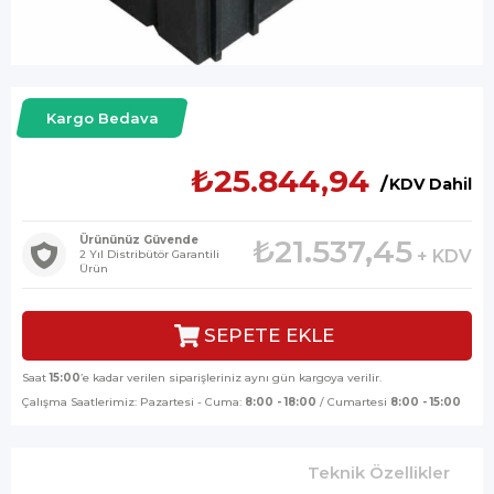
Kargo Bedava
₺25.844,94
KDV Dahil
Ürününüz Güvende
₺21.537,45
+ KDV
2 Yıl Distribütör Garantili
Ürün
Saat
15:00
’e kadar verilen siparişleriniz aynı gün kargoya verilir.
Çalışma Saatlerimiz: Pazartesi - Cuma:
8:00 - 18:00
/ Cumartesi
8:00 - 15:00
Teknik Özellikler