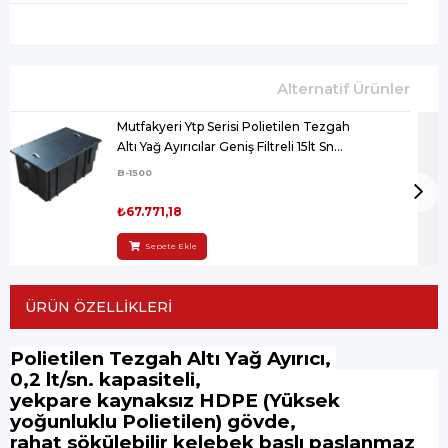
Mutfakyeri Ytp Serisi Polietilen Tezgah
Altı Yağ Ayırıcılar Geniş Filtreli 15lt Sn
970x610x580mm
B-1500
₺67.771,18
Sepete Ekle
ÜRÜN ÖZELLIKLERI
Polietilen Tezgah Altı Yağ Ayırıcı,
0,2 lt/sn. kapasiteli,
yekpare kaynaksız HDPE (Yüksek
yoğunluklu Polietilen) gövde,
rahat sökülebilir kelebek başlı paslanmaz