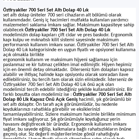
Öztiryakiler 700 Seri Set Altı Dolap 40 Lık
set altı dolap üniteler 700 seri cihazların alt bölümü olarak
kullanımdadır. Geniş iç hacimleri mutfakta kullanılan yardımcı
malzemeleri saklama imkanı sağlar. Maksimum kapasiteye sahip
olabilecek
Öztiryakiler 700 Seri Set Altı Dolap 40 Lık
modelimizin dolap kapıları çift cidar ve pres baskıdır. Ergonomik
kapı kulpu ve mıknatıslı kilit sistemi sayesinde maksimum
performanslı kullanım imkanı sunar. Öztiryakiler 700 Seri Set Altı
Dolap 40 Lık kategorisinde en uygun fiyatlı ve opsiyonel kullanıma
açık olmakla birlikte
ergonomik kullanım ve maksimum hijyeni sağlaması için
paslanmaz ve kir tutmaz çelikten imal edilmiştir. Hijyen hepimiz
için en önemli detay olmaktadır. Dilerseniz tüm dolapları kapısız
alabilir ve ihtiyaç halinde kapı opsiyonlu olarak sonradan ilave
edilebilirsiniz, bu tercih tam olarak sizin elinizdedir. İsterseniz de
Öztiryakiler 700 Seri Set Altı Dolap 40 Lık önü açık olan
modelimizi tercih edebilir istediğiniz şekilde kullanabilirsiniz. Bir
farklı boyutta olan modelimiz ise :
Öztiryakiler 700 Seri Set Altı
Dolap 80 Lik Kapısız Önü Açık Geniş
hacimli, şık görünümlü bir
set altı dolaptır. Ön tarafı açık görünümlüdür, bu nedenle
koyduklarınızı rahatlıkla görebilir ve eksiklerinizi
tamamlayabilirsiniz. Sizlere maksimum hacimle birlikte minimum
fiyat imkanı sağlıyoruz. Şık görünümüyle koyduğunuz yerin
havasını değiştirecek bir üründür. Ergonomik kullanım imkanı
sağlar, bu sayede eğilip, kalkmalara bağlı rahatsızlıkların önüne
geçmiş olur. Siz değerli müşterilerimize gönül rahatlığıyla