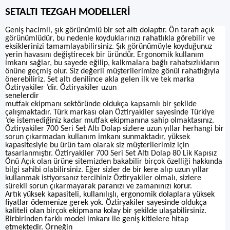
SETALTI TEZGAH MODELLERİ
Geniş hacimli, şık görünümlü bir set altı dolaptır. Ön tarafı açık
görünümlüdür, bu nedenle koyduklarınızı rahatlıkla görebilir ve
eksiklerinizi tamamlayabilirsiniz. Şık görünümüyle koyduğunuz
yerin havasını değiştirecek bir üründür. Ergonomik kullanım
imkanı sağlar, bu sayede eğilip, kalkmalara bağlı rahatsızlıkların
önüne geçmiş olur. Siz değerli müşterilerimize gönül rahatlığıyla
önerebiliriz. Set altı denilince akla gelen ilk ve tek marka
Öztiryakiler ‘dir. Öztiryakiler uzun
senelerdir
mutfak ekipmanı sektöründe oldukça kapsamlı bir şekilde
çalışmaktadır. Türk markası olan Öztiryakiler sayesinde Türkiye
‘de istemediğiniz kadar mutfak ekipmanına sahip olmaktasınız.
Öztiryakiler 700 Seri Set Altı Dolap sizlere uzun yıllar herhangi bir
sorun çıkarmadan kullanım imkanı sunmaktadır, yüksek
kapasitesiyle bu ürün tam olarak siz müşterilerimiz için
tasarlanmıştır. Öztiryakiler 700 Seri Set Altı Dolap 80 Lik Kapısız
Önü Açık olan ürüne sitemizden bakabilir birçok özelliği hakkında
bilgi sahibi olabilirsiniz. Eğer sizler de bir kere alıp uzun yıllar
kullanmak istiyorsanız tercihiniz Öztiryakiler olmalı, sizlere
sürekli sorun çıkarmayarak paranızı ve zamanınızı korur.
Artık yüksek kapasiteli, kullanılışlı, ergonomik dolaplara yüksek
fiyatlar ödemenize gerek yok. Öztiryakiler sayesinde oldukça
kaliteli olan birçok ekipmana kolay bir şekilde ulaşabilirsiniz.
Birbirinden farklı model imkanı ile geniş kitlelere hitap
etmektedir. Örneğin