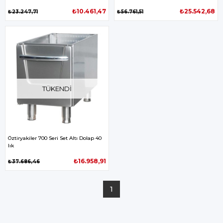
₺10.461,47
₺25.542,68
₺23.247,71
₺56.761,51
TÜKENDI
Öztiryakiler 700 Seri Set Altı Dolap 40
lık
₺16.958,91
₺37.686,46
1