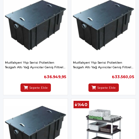
Mutfakyeri Ytp Serisi Polietilen
Mutfakyeri Ytp Serisi Polietilen
Tezgah Altı Yağ Ayırıcılar Geniş Filtreli
Tezgah Altı Yağ Ayırıcılar Geniş Filtreli
075lt Sn 670x470x470mm
05lt Sn 670x470x370mm
₺36.949,95
₺33.560,05
Sepete Ekle
Sepete Ekle
%40