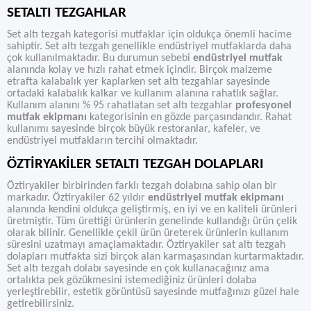
SETALTI TEZGAHLAR
Set altı tezgah kategorisi mutfaklar için oldukça önemli hacime
sahiptir. Set altı tezgah genellikle endüstriyel mutfaklarda daha
çok kullanılmaktadır. Bu durumun sebebi
endüstriyel mutfak
alanında kolay ve hızlı rahat etmek içindir. Birçok malzeme
etrafta kalabalık yer kaplarken set altı tezgahlar sayesinde
ortadaki kalabalık kalkar ve kullanım alanına rahatlık sağlar.
Kullanım alanını % 95 rahatlatan set altı tezgahlar
profesyonel
mutfak ekipmanı
kategorisinin en gözde parçasındandır. Rahat
kullanımı sayesinde birçok büyük restoranlar, kafeler, ve
endüstriyel mutfakların tercihi olmaktadır.
ÖZTİRYAKİLER SETALTI TEZGAH DOLAPLARI
Öztiryakiler birbirinden farklı tezgah dolabına sahip olan bir
markadır. Öztiryakiler 62 yıldır
endüstriyel mutfak ekipmanı
alanında kendini oldukça geliştirmiş, en iyi ve en kaliteli ürünleri
üretmiştir. Tüm ürettiği ürünlerin genelinde kullandığı ürün çelik
olarak bilinir. Genellikle çekil ürün üreterek ürünlerin kullanım
süresini uzatmayı amaçlamaktadır. Öztiryakiler sat altı tezgah
dolapları mutfakta sizi birçok alan karmaşasından kurtarmaktadır.
Set altı tezgah dolabı sayesinde en çok kullanacağınız ama
ortalıkta pek gözükmesini istemediğiniz ürünleri dolaba
yerleştirebilir, estetik görüntüsü sayesinde mutfağınızı güzel hale
getirebilirsiniz.