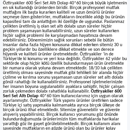
Öztiryakiler 600 Seri Set Altı Dolap 40*60 birçok büyük işletmenin
en sık kullandığı ürünlerden biridir. Birçok profesyonel mutfak
mutfağını ilk başta kurarken kaliteli ve uzun ömürlü ürünler
seçmeye özen gösterirler, mutfakların öncelikle aldığı bu ürünün
kapasitesi tam da anlattığım iki özelliğe de uygundur. Paslanmaz
çelikten üretilmiş iş olan set altı dolabı uzun süreler hiçbir
problem yaşamayan kullanabilirsiniz, uzun süreler kullanırken
hiçbir sağlık problemi ile karşılaşmadan hayatınıza devam
edebilirsiniz. Dönemimizin sağlık sorunları sebebi ile bütün
insanlar daha fazla hijyen konusuna dikkat ederken sitemiz 30 u
geçkin yıllardır bu özelliklere dikkat etmekte ve son derece
hijyenik ve kaliteli ürünler üretmektedir. Öztiryakiler ‘in de
Türkiye’de ki konumu ve yeri kısa değildir, Öztiryakiler 62 yıldır bu
sektörde olup hiçbir kötü özellik bulundurmayan ürün üretmekte
bir numara olarak yoluna devam etmektedir. 18/10 luk çelikten
üretilmiş olması sayesinde mutfak gibi tehlikeli bir alanda hiçbir
çizilme ve kırılma sorunu yaşamasan uzun süreler set altı dolabı
gönül rahatlığı ile kullanabilirsiniz. Profesyonel işletmelerinizde
her insanın boyuna uygulanabilir ayaklara sahiptir, hiçbir çalışan
zorluk çekmeden dolabı rahatlıkla kullanabilir.
Öztiryakiler 600
Seri Set Altı Dolap
40*60 tüm kullanıcılarımız için uygun olarak
ayarlanmıştır. Öztiryakiler Türk yapımı ürünler üretirken sadece
Türkiye içi satış yapmakla kalmamakta ayrıca birçok ülkeye de
birçok ürünü ithal etmektedir. Sitemize güvenebilir ve güvenle
alışveriş yapabilirsiniz. Birçok kullanıcı yorumunu göz önünde
bulundurduğumuzda ürünlerimizin tüm mutfaklarda harikalar
yarattığı göz ile gayet görülebilmektedir. Birçok kullanım alanı
sayesinde mutfakların en gözde ürünü olan bu ürünler kolay