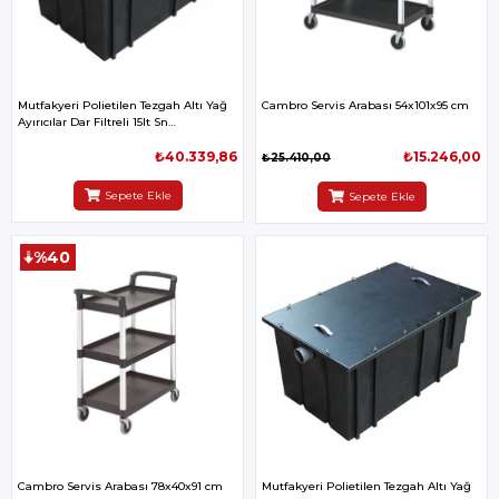
Mutfakyeri Polietilen Tezgah Altı Yağ
Cambro Servis Arabası 54x101x95 cm
Ayırıcılar Dar Filtreli 15lt Sn
970x610x580mm
₺40.339,86
₺15.246,00
₺25.410,00
Sepete Ekle
Sepete Ekle
%40
Cambro Servis Arabası 78x40x91 cm
Mutfakyeri Polietilen Tezgah Altı Yağ