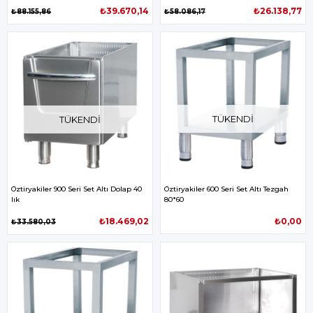
₺39.670,14
₺26.138,77
₺88.155,86
₺58.086,17
TÜKENDI
TÜKENDI
Öztiryakiler 900 Seri Set Altı Dolap 40
Öztiryakiler 600 Seri Set Altı Tezgah
lık
80*60
₺18.469,02
₺0,00
₺33.580,03