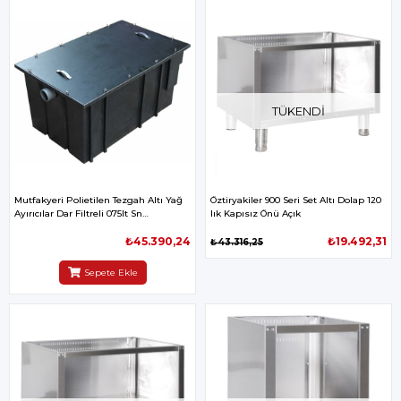
TÜKENDI
Mutfakyeri Polietilen Tezgah Altı Yağ
Öztiryakiler 900 Seri Set Altı Dolap 120
Ayırıcılar Dar Filtreli 075lt Sn
lık Kapısız Önü Açık
670x470x470mm
₺45.390,24
₺19.492,31
₺43.316,25
Sepete Ekle