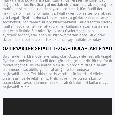
markalarına, boyutlarına kimi zaman da renklerine göre fiyat
değiştirebilirler.
Endüstriyel mutfak ekipmanı
olarak seçeceğiniz
mutfak makinesini ilk alırken iyice incelemeli, tüm özellikleri
hakkında bilgi sahibi olmalısınız. Mutfakyeri.com sitesi olarak
set
altı tezgah fiyatı
hakkında birçok markayı gözler önüne sererek
seçenekleri her zaman sizlere bırakmaktayız. Bizleri tercih ederek
mutfağınızda kaliteli ve rahat ürünler kullanma aşamasına sizler
de geçebilirsiniz. Sitemize üye olarak üyelere sağlanan
ayrıcalıklardan yararlanabilir, birçok fırsattan öncelikli olarak
sizlerin de haberi olabilir. Tek tıkla her şeyi halletmek kolay.
ÖZTİRYAKİLER SETALTI TEZGAH DOLAPLARI FİYATI
Birbirinden farklı modellere sahip olan Öztiryakiler set altı tezgah
fiyatları modellere ve özelliklere göre değişmektedir. Birçok farklı
model seçeneği ile karşınızda olan ürünlerden mutfağınıza ait
olan modeli seçebilir, gönül rahatlığı ile kullanmaya
başlayabilirsiniz. Tek tıkla sipariş verebilir ürünlerinizi elinize
ulaşmasını bekleyebilirsiniz. Hızlı, güvenli ve ücretsiz kargo
seçenekleri sayesinde memnun kalarak ürünlerinizi kullanmaya
başlayabilirsiniz!