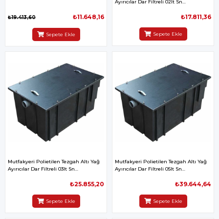
Ayırıcılar Dar Filtreli 02lt Sn
510x310x300mm
₺11.648,16
₺17.811,36
₺19.413,60
Sepete Ekle
Sepete Ekle
Mutfakyeri Polietilen Tezgah Altı Yağ
Mutfakyeri Polietilen Tezgah Altı Yağ
Ayırıcılar Dar Filtreli 03lt Sn
Ayırıcılar Dar Filtreli 05lt Sn
510x310x350mm
670x470x370mm
₺25.855,20
₺39.644,64
Sepete Ekle
Sepete Ekle