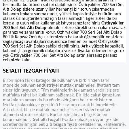
önerebiliriz. Uygun fiyatlı olarak sitemizden satın alarak hızlı
teslimatla bu ürünün sahibi olabilirsiniz. Öztiryakiler 700 Seri Set
Altı Dolap sizlere uzun yıllar herhangi bir sorun çıkarmadan
kullanım imkanı sunmaktadır, yüksek kapasitesiyle bu ürün tam
olarak siz müşterilerimiz için tasarlanmıştır. Eğer sizler de bir
kere alıp uzun yıllar kullanmak istiyorsanız tercihiniz
Öztiryakiler
700 Seri Set Altı Dolap
olmalı, sizlere sürekli sorun çıkarmayarak
paranızı ve zamanınızı korur. Öztiryakiler 700 Seri Set Altı Dolap
80 Lik Kapısız Önü Açık sitemizden bakarak öğrenebilir ve sizlere
sağlayacağı avantajları düşününce hemen bir adet Öztiryakiler
700 Seri Set Altı Dolap sahibi olabilirsiniz. Artık yüksek kapasiteli,
kullanılışlı, ergonomik dolaplara yüksek fiyatlar ödemenize gerek
yok Öztiryakiler 700 Seri Set Altı Dolap satın alırsanız paranız
cebinizde kalır.
SETALTI TEZGAH FİYATI
Birbirinden farklı kategoride bulunan ve birbirinden farklı
modelde bulunan
endüstriyel mutfak makineleri
fiyatları tam
sizler için uygundur. Tüm makinelerin tek amacı vardır: sizlere
mutfakta rahat bir kullanım sağlamak. Birlikte çalıştığımız tüm
markaların amacı da bu yönde olduğunu belirtmek isterim.
Mutfak kalabalık ve gürültülü bir ortam olarak bilinmektedir.
Artı olarak bir de mutfak makineleri sesleri sizleri mutfak
alanında strese sokabilir. Bunlar için alınan birçok önlem
bulunmaktadır.
Set altı tezgah
fiyatları oldukça uygun şekilde
ücretlendirilmiştir.
Set altı tezgah fiyatı
özelliklerine, kalitelerine,