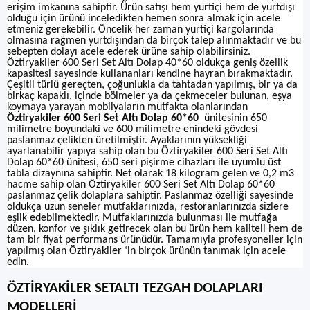
erişim imkanına sahiptir. Ürün satışı hem yurtiçi hem de yurtdışı
olduğu için ürünü inceledikten hemen sonra almak için acele
etmeniz gerekebilir. Öncelik her zaman yurtiçi kargolarında
olmasına rağmen yurtdışından da birçok talep alınmaktadır ve bu
sebepten dolayı acele ederek ürüne sahip olabilirsiniz.
Öztiryakiler 600 Seri Set Altı Dolap 40*60 oldukça geniş özellik
kapasitesi sayesinde kullananları kendine hayran bırakmaktadır.
Çeşitli türlü gereçten, çoğunlukla da tahtadan yapılmış, bir ya da
birkaç kapaklı, içinde bölmeler ya da çekmeceler bulunan, eşya
koymaya yarayan mobilyaların mutfakta olanlarından
Öztiryakiler 600 Seri Set Altı Dolap 60*60
ünitesinin 650
milimetre boyundaki ve 600 milimetre enindeki gövdesi
paslanmaz çelikten üretilmiştir. Ayaklarının yüksekliği
ayarlanabilir yapıya sahip olan bu Öztiryakiler 600 Seri Set Altı
Dolap 60*60 ünitesi, 650 seri pişirme cihazları ile uyumlu üst
tabla dizaynına sahiptir. Net olarak 18 kilogram gelen ve 0,2 m3
hacme sahip olan Öztiryakiler 600 Seri Set Altı Dolap 60*60
paslanmaz çelik dolaplara sahiptir. Paslanmaz özelliği sayesinde
oldukça uzun seneler mutfaklarınızda, restoranlarınızda sizlere
eşlik edebilmektedir. Mutfaklarınızda bulunması ile mutfağa
düzen, konfor ve şıklık getirecek olan bu ürün hem kaliteli hem de
tam bir fiyat performans ürünüdür. Tamamıyla profesyoneller için
yapılmış olan Öztiryakiler ‘in birçok ürünün tanımak için acele
edin.
ÖZTİRYAKİLER SETALTI TEZGAH DOLAPLARI
MODELLERİ